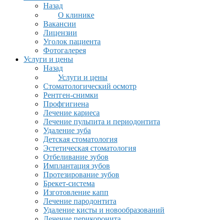
Назад
О клинике
Вакансии
Лицензии
Уголок пациента
Фотогалерея
Услуги и цены
Назад
Услуги и цены
Стоматологический осмотр
Рентген-снимки
Профгигиена
Лечение кариеса
Лечение пульпита и периодонтита
Удаление зуба
Детская стоматология
Эстетическая стоматология
Отбеливание зубов
Имплантация зубов
Протезирование зубов
Брекет-система
Изготовление капп
Лечение пародонтита
Удаление кисты и новообразований
Лечение перикоронита