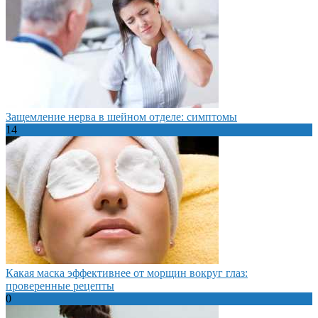
Защемление нерва в шейном отделе: симптомы
14
Какая маска эффективнее от морщин вокруг глаз:
проверенные рецепты
0