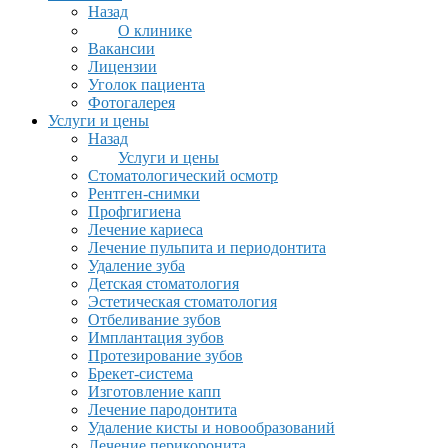
Назад
О клинике
Вакансии
Лицензии
Уголок пациента
Фотогалерея
Услуги и цены
Назад
Услуги и цены
Стоматологический осмотр
Рентген-снимки
Профгигиена
Лечение кариеса
Лечение пульпита и периодонтита
Удаление зуба
Детская стоматология
Эстетическая стоматология
Отбеливание зубов
Имплантация зубов
Протезирование зубов
Брекет-система
Изготовление капп
Лечение пародонтита
Удаление кисты и новообразований
Лечение перикоронита