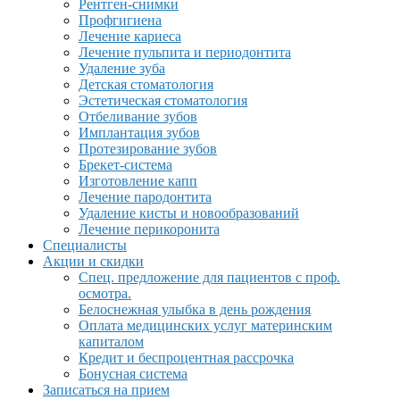
Рентген-снимки
Профгигиена
Лечение кариеса
Лечение пульпита и периодонтита
Удаление зуба
Детская стоматология
Эстетическая стоматология
Отбеливание зубов
Имплантация зубов
Протезирование зубов
Брекет-система
Изготовление капп
Лечение пародонтита
Удаление кисты и новообразований
Лечение перикоронита
Специалисты
Акции и скидки
Спец. предложение для пациентов с проф.
осмотра.
Белоснежная улыбка в день рождения
Оплата медицинских услуг материнским
капиталом
Кредит и беспроцентная рассрочка
Бонусная система
Записаться на прием