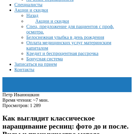
Специалисты
Акции и скидки
Назад
Акции и скидки
Спец. предложение для пациентов с проф.
осмотра.
Белоснежная улыбка в день рождения
Оплата медицинских услуг материнским
капиталом
Кредит и беспроцентная рассрочка
Бонусная система
Записаться на прием
Контакты
Петр Иванюшкин
Время чтения: ~7 мин.
Просмотров: 1 289
Как выглядит классическое
наращивание ресниц: фото до и после.