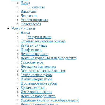
Назад
О клинике
Вакансии
Лицензии
Уголок пациента
Фотогалерея
Услуги и цены
Назад
Услуги и цены
Стоматологический осмотр
Рентген-снимки
Профгигиена
Лечение кариеса
Лечение пульпита и периодонтита
Удаление зуба
Детская стоматология
Эстетическая стоматология
Отбеливание зубов
Имплантация зубов
Протезирование зубов
Брекет-система
Изготовление капп
Лечение пародонтита
Удаление кисты и новообразований
Лечение перикоронита