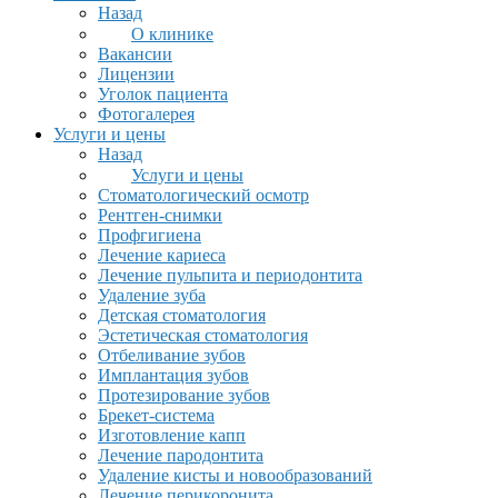
Назад
О клинике
Вакансии
Лицензии
Уголок пациента
Фотогалерея
Услуги и цены
Назад
Услуги и цены
Стоматологический осмотр
Рентген-снимки
Профгигиена
Лечение кариеса
Лечение пульпита и периодонтита
Удаление зуба
Детская стоматология
Эстетическая стоматология
Отбеливание зубов
Имплантация зубов
Протезирование зубов
Брекет-система
Изготовление капп
Лечение пародонтита
Удаление кисты и новообразований
Лечение перикоронита