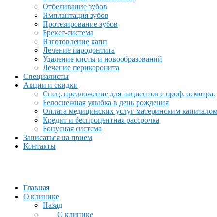
Отбеливание зубов
Имплантация зубов
Протезирование зубов
Брекет-система
Изготовление капп
Лечение пародонтита
Удаление кисты и новообразований
Лечение перикоронита
Специалисты
Акции и скидки
Спец. предложение для пациентов с проф. осмотра.
Белоснежная улыбка в день рождения
Оплата медицинских услуг материнским капитало
Кредит и беспроцентная рассрочка
Бонусная система
Записаться на прием
Контакты
Главная
О клинике
Назад
О клинике