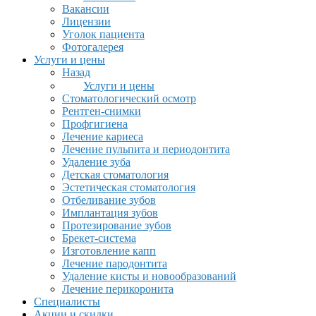
Вакансии
Лицензии
Уголок пациента
Фотогалерея
Услуги и цены
Назад
Услуги и цены
Стоматологический осмотр
Рентген-снимки
Профгигиена
Лечение кариеса
Лечение пульпита и периодонтита
Удаление зуба
Детская стоматология
Эстетическая стоматология
Отбеливание зубов
Имплантация зубов
Протезирование зубов
Брекет-система
Изготовление капп
Лечение пародонтита
Удаление кисты и новообразований
Лечение перикоронита
Специалисты
Акции и скидки