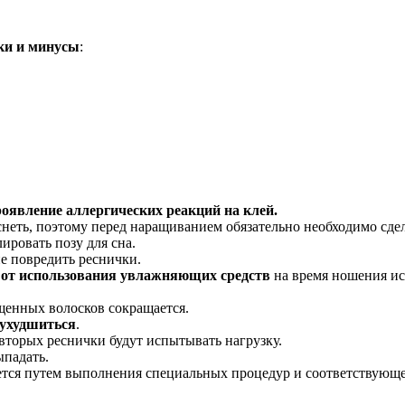
ки и минусы
:
оявление аллергических реакций на клей.
неть, поэтому перед наращиванием обязательно необходимо сдел
ровать позу для сна.
не повредить реснички.
–
от использования увлажняющих средств
на время ношения и
щенных волосков сокращается.
 ухудшиться
.
-вторых реснички будут испытывать нагрузку.
ыпадать.
тся путем выполнения специальных процедур и соответствующег