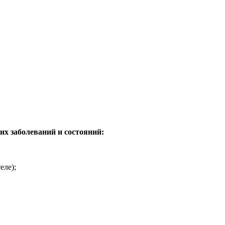
х заболеваний и состояний:
еле);