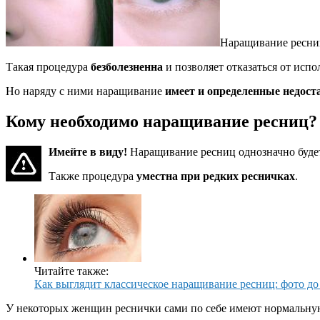
Наращивание ресни
Такая процедура
безболезненна
и позволяет отказаться от испо
Но наряду с ними наращивание
имеет и определенные недоста
Кому необходимо наращивание ресниц?
Имейте в виду!
Наращивание ресниц однозначно будет 
Также процедура
уместна при редких ресничках
.
Читайте также:
Как выглядит классическое наращивание ресниц: фото до
У некоторых женщин реснички сами по себе имеют нормальную