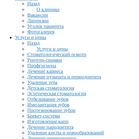
Назад
О клинике
Вакансии
Лицензии
Уголок пациента
Фотогалерея
Услуги и цены
Назад
Услуги и цены
Стоматологический осмотр
Рентген-снимки
Профгигиена
Лечение кариеса
Лечение пульпита и периодонтита
Удаление зуба
Детская стоматология
Эстетическая стоматология
Отбеливание зубов
Имплантация зубов
Протезирование зубов
Брекет-система
Изготовление капп
Лечение пародонтита
Удаление кисты и новообразований
Лечение перикоронита