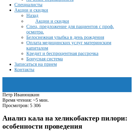
Специалисты
Акции и скидки
Назад
Акции и скидки
Спец. предложение для пациентов с проф.
осмотра.
Белоснежная улыбка в день рождения
Оплата медицинских услуг материнским
капиталом
Кредит и беспроцентная рассрочка
Бонусная система
Записаться на прием
Контакты
Петр Иванюшкин
Время чтения: ~5 мин.
Просмотров: 5 306
Анализ кала на хеликобактер пилори:
особенности проведения