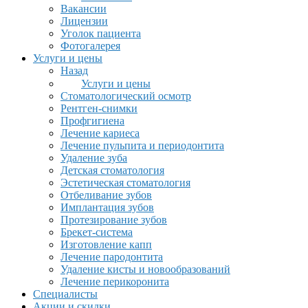
Вакансии
Лицензии
Уголок пациента
Фотогалерея
Услуги и цены
Назад
Услуги и цены
Стоматологический осмотр
Рентген-снимки
Профгигиена
Лечение кариеса
Лечение пульпита и периодонтита
Удаление зуба
Детская стоматология
Эстетическая стоматология
Отбеливание зубов
Имплантация зубов
Протезирование зубов
Брекет-система
Изготовление капп
Лечение пародонтита
Удаление кисты и новообразований
Лечение перикоронита
Специалисты
Акции и скидки