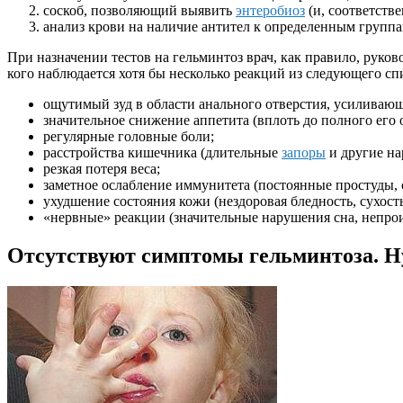
соскоб, позволяющий выявить
энтеробиоз
(и, соответств
анализ крови на наличие антител к определенным группа
При назначении тестов на гельминтоз врач, как правило, руко
кого наблюдается хотя бы несколько реакций из следующего сп
ощутимый зуд в области анального отверстия, усиливающ
значительное снижение аппетита (вплоть до полного его о
регулярные головные боли;
расстройства кишечника (длительные
запоры
и другие на
резкая потеря веса;
заметное ослабление иммунитета (постоянные простуды, с
ухудшение состояния кожи (нездоровая бледность, сухос
«нервные» реакции (значительные нарушения сна, непрои
Отсутствуют симптомы гельминтоза. Ну