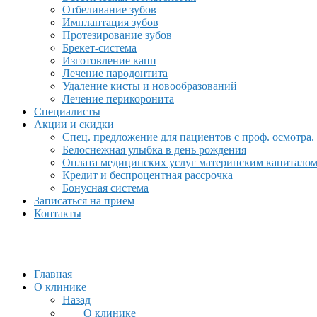
Отбеливание зубов
Имплантация зубов
Протезирование зубов
Брекет-система
Изготовление капп
Лечение пародонтита
Удаление кисты и новообразований
Лечение перикоронита
Специалисты
Акции и скидки
Спец. предложение для пациентов с проф. осмотра.
Белоснежная улыбка в день рождения
Оплата медицинских услуг материнским капитало
Кредит и беспроцентная рассрочка
Бонусная система
Записаться на прием
Контакты
Главная
О клинике
Назад
О клинике