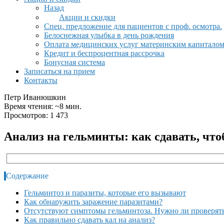
Назад
Акции и скидки
Спец. предложение для пациентов с проф. осмотра.
Белоснежная улыбка в день рождения
Оплата медицинских услуг материнским капитало
Кредит и беспроцентная рассрочка
Бонусная система
Записаться на прием
Контакты
Петр Иванюшкин
Время чтения: ~8 мин.
Просмотров: 1 473
Анализ на гельминты: как сдавать, что
Содержание
Гельминтоз и паразиты, которые его вызывают
Как обнаружить заражение паразитами?
Отсутствуют симптомы гельминтоза. Нужно ли проверять
Как правильно сдавать кал на анализ?