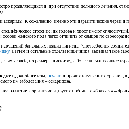
 остро проявляющихся и, при отсутствии должного лечения, ст
).
и аскариды. К сожалению, именно эти паразитические черви и 
а специфическое строение; их голова и хвост имеют сплюснутый
 особей женского пола легко отличить от самцов по своеобразн
е нарушений банальных правил гигиены (употребления сомнител
ишку
, а затем и остальные отделы кишечника, вызывая такое забо
руглых червей, но размеры имеют куда более впечатляющие: взрос
 поджелудочной железы,
печени
и прочих внутренних органов, в 
емого им заболевания – аскаридоза.
ьное развитие в организме и других побочных «болячек» – бро
?