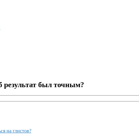
м
б результат был точным?
ся на глистов?