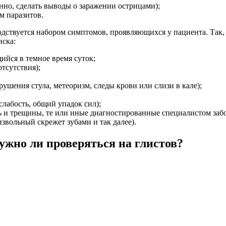
енно, сделать выводы о заражении острицами);
м паразитов.
водствуется набором симптомов, проявляющихся у пациента. Так, 
иска:
ийся в темное время суток;
тсутствия);
рушения стула, метеоризм, следы крови или слизи в кале);
лабость, общий упадок сил);
ть и трещины, те или иные диагностированные специалистом заб
звольный скрежет зубами и так далее).
жно ли проверяться на глистов?