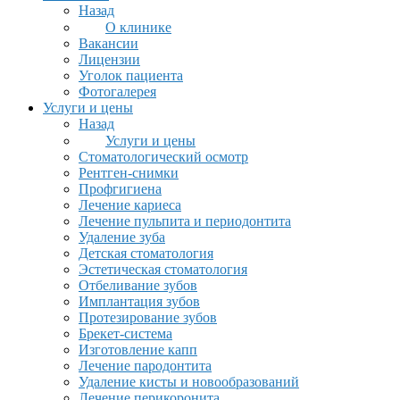
Назад
О клинике
Вакансии
Лицензии
Уголок пациента
Фотогалерея
Услуги и цены
Назад
Услуги и цены
Стоматологический осмотр
Рентген-снимки
Профгигиена
Лечение кариеса
Лечение пульпита и периодонтита
Удаление зуба
Детская стоматология
Эстетическая стоматология
Отбеливание зубов
Имплантация зубов
Протезирование зубов
Брекет-система
Изготовление капп
Лечение пародонтита
Удаление кисты и новообразований
Лечение перикоронита