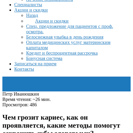
Специалисты
Акции и скидки
Назад
Акции и скидки
Спец. предложение для пациентов с проф.
осмотра.
Белоснежная улыбка в день рождения
Оплата медицинских услуг материнским
капиталом
Кредит и беспроцентная рассрочка
Бонусная система
Записаться на прием
Контакты
Петр Иванюшкин
Время чтения: ~26 мин.
Просмотров: 486
Чем грозит кариес, как он
проявляется, какие методы помогут