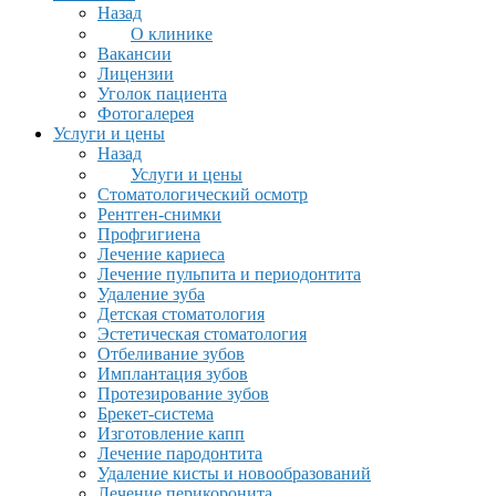
Назад
О клинике
Вакансии
Лицензии
Уголок пациента
Фотогалерея
Услуги и цены
Назад
Услуги и цены
Стоматологический осмотр
Рентген-снимки
Профгигиена
Лечение кариеса
Лечение пульпита и периодонтита
Удаление зуба
Детская стоматология
Эстетическая стоматология
Отбеливание зубов
Имплантация зубов
Протезирование зубов
Брекет-система
Изготовление капп
Лечение пародонтита
Удаление кисты и новообразований
Лечение перикоронита