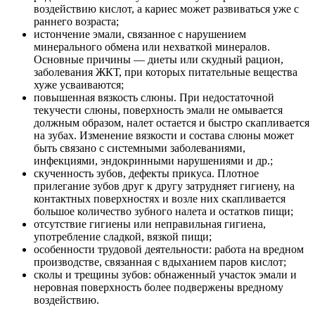
воздействию кислот, а кариес может развиваться уже с
раннего возраста;
истончение эмали, связанное с нарушением
минерального обмена или нехваткой минералов.
Основные причины — диеты или скудный рацион,
заболевания ЖКТ, при которых питательные вещества
хуже усваиваются;
повышенная вязкость слюны. При недостаточной
текучести слюны, поверхность эмали не омывается
должным образом, налет остается и быстро скапливается
на зубах. Изменение вязкости и состава слюны может
быть связано с системными заболеваниями,
инфекциями, эндокринными нарушениями и др.;
скученность зубов, дефекты прикуса. Плотное
прилегание зубов друг к другу затрудняет гигиену, на
контактных поверхностях и возле них скапливается
большое количество зубного налета и остатков пищи;
отсутствие гигиены или неправильная гигиена,
употребление сладкой, вязкой пищи;
особенности трудовой деятельности: работа на вредном
производстве, связанная с вдыханием паров кислот;
сколы и трещины зубов: обнаженный участок эмали и
неровная поверхность более подвержены вредному
воздействию.