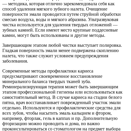
— методика, которая отлично зарекомендовала себя как
способ удаления мягкого зубного налета. Очищение
поверхности эмали проводится путем струйной обработки
смесью воздуха, воды и мягкого абразива. Ультразвуковая
чистка используется для удаления твердых отложений —
зубных камней. Если имеют место крупные поддесневые
камни, могут быть использованы и другие методы.
Завершающим этапом любой чистки выступает полировка.
Гладкая поверхность эмали менее подвержена скоплению
налета, что также служит условием предупреждения
заболевания.
Современные методы профилактики кариеса
предусматривают своевременное восстановление
минерального баланса твердых тканей зуба.
Реминерализирующая терапия может быть завершающим
этапом профессиональной гигиены или использоваться как
самостоятельный метод. В случае кариеса на стадии белого
пятна, врач восстанавливает поврежденный участок эмали
отдельно. Используются и профилактические средства для
всех зубов, чтобы насытить эмаль кальцием и фтором,
например, фторлак, гель в каппах и пр. Дополнительную
фторизацию можно проводить и дома, но важно
проконсультироваться со стоматологом на предмет выбора