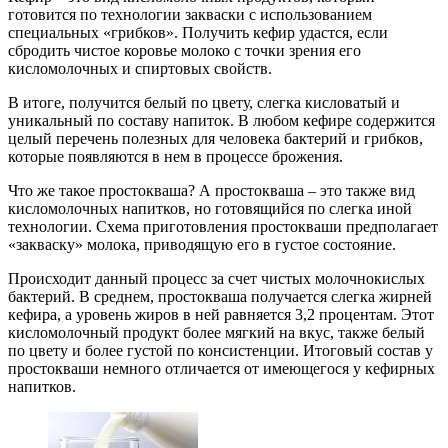
готовится по технологии закваски с использованием
специальных «грибков». Получить кефир удастся, если
сбродить чистое коровье молоко с точки зрения его
кисломолочных и спиртовых свойств.
В итоге, получится белый по цвету, слегка кисловатый и
уникальный по составу напиток. В любом кефире содержится
целый перечень полезных для человека бактерий и грибков,
которые появляются в нем в процессе брожения.
Что же такое простокваша? А простокваша – это также вид
кисломолочных напитков, но готовящийся по слегка иной
технологии. Схема приготовления простокваши предполагает
«закваску» молока, приводящую его в густое состояние.
Происходит данный процесс за счет чистых молочнокислых
бактерий. В среднем, простокваша получается слегка жирней
кефира, а уровень жиров в ней равняется 3,2 процентам. Этот
кисломолочный продукт более мягкий на вкус, также белый
по цвету и более густой по консистенции. Итоговый состав у
простокваши немного отличается от имеющегося у кефирных
напитков.