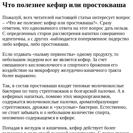
Что полезнее кефир или простокваша
Пожалуй, всех читателей настоящей статьи интересует вопрос
– «Что же полезнее: кефир или простокваша?». Сразу
отметим, что однозначного ответа на этот вопрос дать нельзя.
С определенных сторон рассмотрения напитки совершенно
идентичны, а с других -наблюдается попеременное лидерство
либо кефира, либо простокваши.
Если отдавать «пальму первенства» одному продукту, то
небольшим лидером все же является кефир. За счет
смешанного кисломолочного и спиртного брожения его
воздействие на микрофлору желудочно-кишечного тракта
более выражено.
Так, в состав простокваши входят типовые молочнокислые
бактерии по типу стрептококков и болгарской палочки. А в
кефирных напитках, помимо этих микроорганизмов,
содержатся молочнокислые палочки, ароматобразующие
стрептококки, дрожжи и «уксусные» бактерии. Естественно,
не стоит забывать и о небольшом количестве спирта,
неизменно содержащемся в кефире.
Попадая в желудок и кишечник, кефир действует более