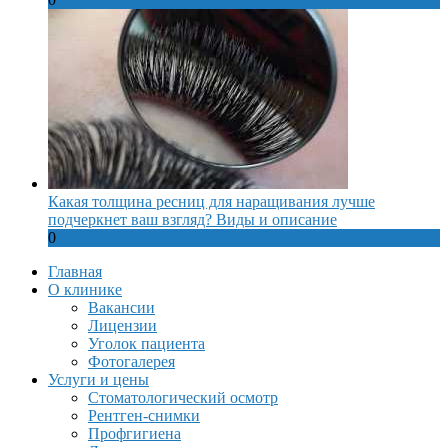
Какая толщина ресниц для наращивания лучше
подчеркнет ваш взгляд? Виды и описание
0
Главная
О клинике
Вакансии
Лицензии
Уголок пациента
Фотогалерея
Услуги и цены
Стоматологический осмотр
Рентген-снимки
Профгигиена