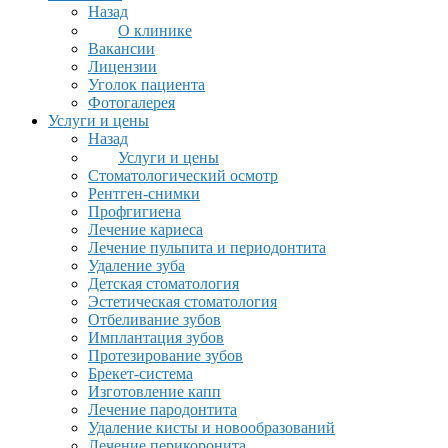
Назад
О клинике
Вакансии
Лицензии
Уголок пациента
Фотогалерея
Услуги и цены
Назад
Услуги и цены
Стоматологический осмотр
Рентген-снимки
Профгигиена
Лечение кариеса
Лечение пульпита и периодонтита
Удаление зуба
Детская стоматология
Эстетическая стоматология
Отбеливание зубов
Имплантация зубов
Протезирование зубов
Брекет-система
Изготовление капп
Лечение пародонтита
Удаление кисты и новообразований
Лечение перикоронита