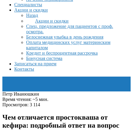
Специалисты
Акции и скидки
Назад
Акции и скидки
Спец. предложение для пациентов с проф.
осмотра.
Белоснежная улыбка в день рождения
Оплата медицинских услуг материнским
капиталом
Кредит и беспроцентная рассрочка
Бонусная система
Записаться на прием
Контакты
Петр Иванюшкин
Время чтения: ~5 мин.
Просмотров: 3 114
Чем отличается простокваша от
кефира: подробный ответ на вопрос