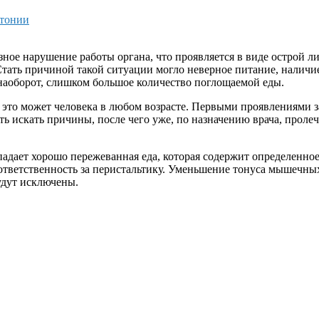
атонии
зное нарушение работы органа, что проявляется в виде острой 
Стать причиной такой ситуации могло неверное питание, наличие
наоборот, слишком большое количество поглощаемой еды.
 это может человека в любом возрасте. Первыми проявлениями за
ать искать причины, после чего уже, по назначению врача, проле
адает хорошо пережеванная еда, которая содержит определенное
ет ответственность за перистальтику. Уменьшение тонуса мышеч
удут исключены.