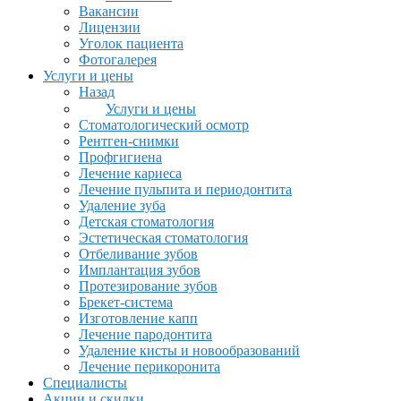
Вакансии
Лицензии
Уголок пациента
Фотогалерея
Услуги и цены
Назад
Услуги и цены
Стоматологический осмотр
Рентген-снимки
Профгигиена
Лечение кариеса
Лечение пульпита и периодонтита
Удаление зуба
Детская стоматология
Эстетическая стоматология
Отбеливание зубов
Имплантация зубов
Протезирование зубов
Брекет-система
Изготовление капп
Лечение пародонтита
Удаление кисты и новообразований
Лечение перикоронита
Специалисты
Акции и скидки