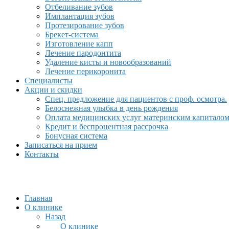
Отбеливание зубов
Имплантация зубов
Протезирование зубов
Брекет-система
Изготовление капп
Лечение пародонтита
Удаление кисты и новообразований
Лечение перикоронита
Специалисты
Акции и скидки
Спец. предложение для пациентов с проф. осмотра.
Белоснежная улыбка в день рождения
Оплата медицинских услуг материнским капитало
Кредит и беспроцентная рассрочка
Бонусная система
Записаться на прием
Контакты
Главная
О клинике
Назад
О клинике