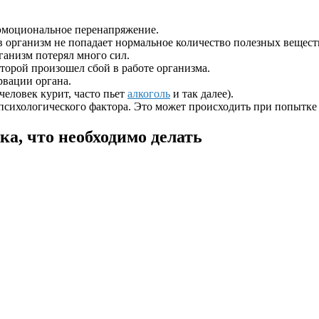
эмоциональное перенапряжение.
 в организм не попадает нормальное количество полезных вещест
ганизм потерял много сил.
оторой произошел сбой в работе организма.
рвации органа.
еловек курит, часто пьет
алкоголь
и так далее).
 психологического фактора. Это может происходить при попытке о
ка, что необходимо делать