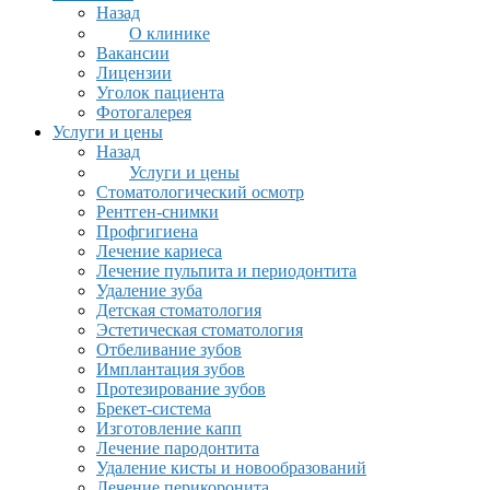
Назад
О клинике
Вакансии
Лицензии
Уголок пациента
Фотогалерея
Услуги и цены
Назад
Услуги и цены
Стоматологический осмотр
Рентген-снимки
Профгигиена
Лечение кариеса
Лечение пульпита и периодонтита
Удаление зуба
Детская стоматология
Эстетическая стоматология
Отбеливание зубов
Имплантация зубов
Протезирование зубов
Брекет-система
Изготовление капп
Лечение пародонтита
Удаление кисты и новообразований
Лечение перикоронита