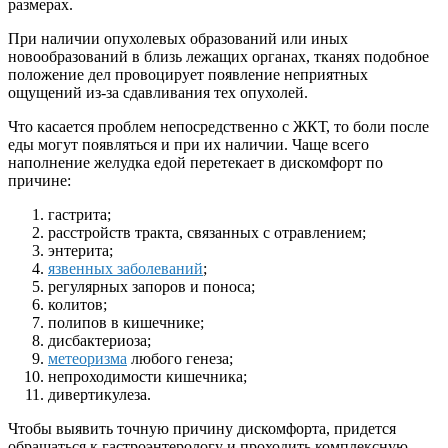
размерах.
При наличии опухолевых образований или иных
новообразований в близь лежащих органах, тканях подобное
положение дел провоцирует появление неприятных
ощущений из-за сдавливания тех опухолей.
Что касается проблем непосредственно с ЖКТ, то боли после
еды могут появляться и при их наличии. Чаще всего
наполнение желудка едой перетекает в дискомфорт по
причине:
гастрита;
расстройств тракта, связанных с отравлением;
энтерита;
язвенных заболеваний
;
регулярных запоров и поноса;
колитов;
полипов в кишечнике;
дисбактериоза;
метеоризма
любого генеза;
непроходимости кишечника;
дивертикулеза.
Чтобы выявить точную причину дискомфорта, придется
обращаться к гастроэнтерологу и проходить комплексную