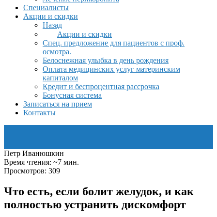
Специалисты
Акции и скидки
Назад
Акции и скидки
Спец. предложение для пациентов с проф.
осмотра.
Белоснежная улыбка в день рождения
Оплата медицинских услуг материнским
капиталом
Кредит и беспроцентная рассрочка
Бонусная система
Записаться на прием
Контакты
Петр Иванюшкин
Время чтения: ~7 мин.
Просмотров: 309
Что есть, если болит желудок, и как
полностью устранить дискомфорт