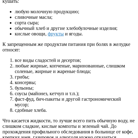
кушать:
любую молочную продукцию;
сливочные масла;
сорта сыра;
обычный хлеб и другие хлебобулочные изделия;
кислые овощи,
фрукты
и ягоды.
К запрещенным же продуктам питания при болях в желудке
относят:
все виды сладостей и десертов;
любые жирные, копченые, маринованные, слишком
соленые, жирные и жареные блюда;
грибы;
консервы;
бульоны;
соусы (майонез, кетчуп и т.п.);
фаст-фуд, бич-пакеты и другой гастрономический
мусор;
сдобные хлеба.
Что касается жидкости, то лучше всего пить обычную воду, не
слишком сладкие, кислые компоты и зеленый чай. До
прохождения профильного обследования в больнице от кофе,
крепких чаев, газировок и алкоголя нужно отказаться.