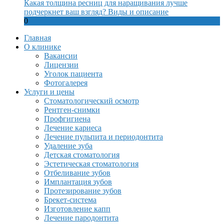
Какая толщина ресниц для наращивания лучше
подчеркнет ваш взгляд? Виды и описание
0
Главная
О клинике
Вакансии
Лицензии
Уголок пациента
Фотогалерея
Услуги и цены
Стоматологический осмотр
Рентген-снимки
Профгигиена
Лечение кариеса
Лечение пульпита и периодонтита
Удаление зуба
Детская стоматология
Эстетическая стоматология
Отбеливание зубов
Имплантация зубов
Протезирование зубов
Брекет-система
Изготовление капп
Лечение пародонтита