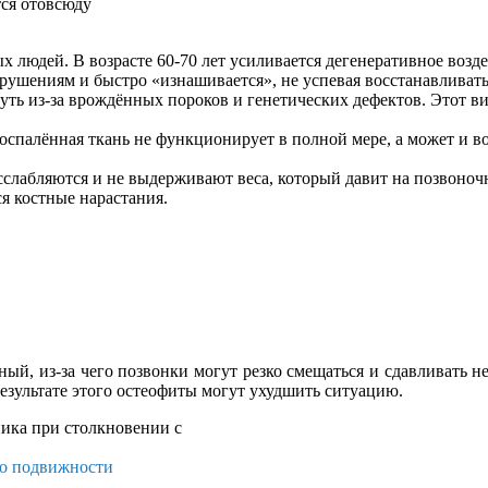
х людей. В возрасте 60-70 лет усиливается дегенеративное воз
азрушениям и быстро «изнашивается», не успевая восстанавливать
уть из-за врождённых пороков и генетических дефектов. Этот в
оспалённая ткань не функционирует в полной мере, а может и в
лабляются и не выдерживают веса, который давит на позвоночни
ся костные нарастания.
й, из-за чего позвонки могут резко смещаться и сдавливать не
результате этого остеофиты могут ухудшить ситуацию.
го подвижности