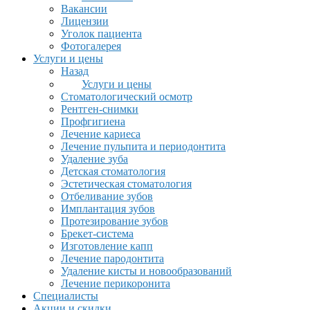
Вакансии
Лицензии
Уголок пациента
Фотогалерея
Услуги и цены
Назад
Услуги и цены
Стоматологический осмотр
Рентген-снимки
Профгигиена
Лечение кариеса
Лечение пульпита и периодонтита
Удаление зуба
Детская стоматология
Эстетическая стоматология
Отбеливание зубов
Имплантация зубов
Протезирование зубов
Брекет-система
Изготовление капп
Лечение пародонтита
Удаление кисты и новообразований
Лечение перикоронита
Специалисты
Акции и скидки