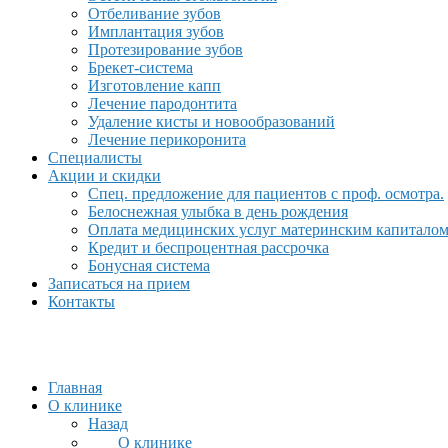
Отбеливание зубов
Имплантация зубов
Протезирование зубов
Брекет-система
Изготовление капп
Лечение пародонтита
Удаление кисты и новообразований
Лечение перикоронита
Специалисты
Акции и скидки
Спец. предложение для пациентов с проф. осмотра.
Белоснежная улыбка в день рождения
Оплата медицинских услуг материнским капитало
Кредит и беспроцентная рассрочка
Бонусная система
Записаться на прием
Контакты
Главная
О клинике
Назад
О клинике