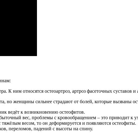
инам:
а. К ним относятся остеоартроз, артроз фасеточных суставов и 
а, но женщины сильнее страдают от болей, которые вызваны ос
ник ведёт к возникновению остеофитов.
быточный вес, проблемы с кровообращением – это приводит к 
с тяжёлым весом, то он деформируется и появляются остеофиты.
ов, переломов, падений с высоты на спину.