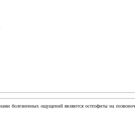
м
инами болезненных ощущений являются остеофиты на позвоно