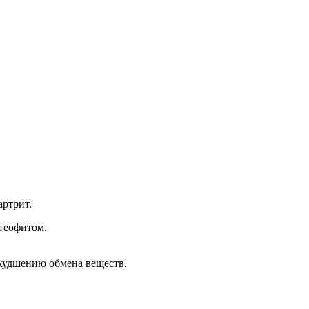
артрит.
теофитом.
ухудшению обмена веществ.