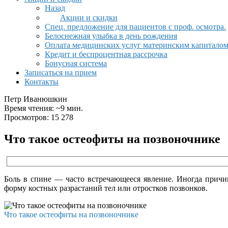
Назад
Акции и скидки
Спец. предложение для пациентов с проф. осмотра.
Белоснежная улыбка в день рождения
Оплата медицинских услуг материнским капитало
Кредит и беспроцентная рассрочка
Бонусная система
Записаться на прием
Контакты
Петр Иванюшкин
Время чтения: ~9 мин.
Просмотров: 15 278
Что такое остеофиты на позвоночнике
Боль в спине — часто встречающееся явление. Иногда прич
форму костных разрастаний тел или отростков позвонков.
Что такое остеофиты на позвоночнике