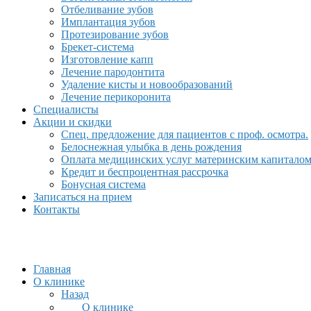
Отбеливание зубов
Имплантация зубов
Протезирование зубов
Брекет-система
Изготовление капп
Лечение пародонтита
Удаление кисты и новообразований
Лечение перикоронита
Специалисты
Акции и скидки
Спец. предложение для пациентов с проф. осмотра.
Белоснежная улыбка в день рождения
Оплата медицинских услуг материнским капитало
Кредит и беспроцентная рассрочка
Бонусная система
Записаться на прием
Контакты
Главная
О клинике
Назад
О клинике