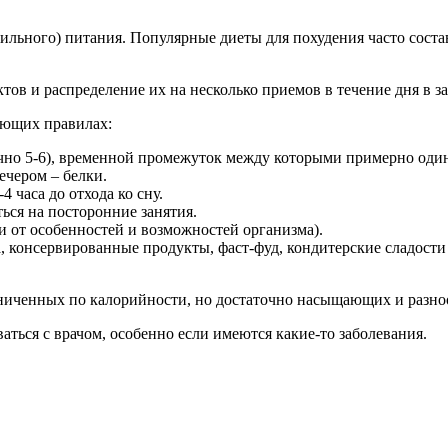
ильного) питания. Популярные диеты для похудения часто сост
ов и распределение их на несколько приемов в течение дня в з
дующих правилах:
чно 5-6), временной промежуток между которыми примерно один
ечером – белки.
 часа до отхода ко сну.
ься на посторонние занятия.
ти от особенностей и возможностей организма).
 консервированные продукты, фаст-фуд, кондитерские сладости 
аниченных по калорийности, но достаточно насыщающих и разно
аться с врачом, особенно если имеются какие-то заболевания.