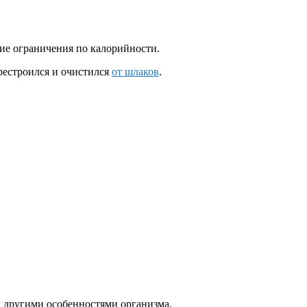
ие ограничения по калорийности.
рестроился и очистился
от шлаков
.
 и другими особенностями организма.