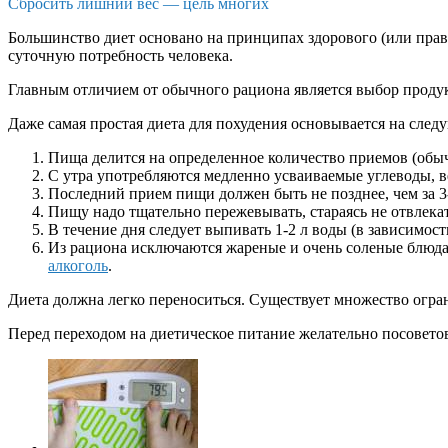
Сбросить лишний вес — цель многих
Большинство диет основано на принципах здорового (или прав
суточную потребность человека.
Главным отличием от обычного рациона является выбор продукт
Даже самая простая диета для похудения основывается на сле
Пища делится на определенное количество приемов (обы
С утра употребляются медленно усваиваемые углеводы, в
Последний прием пищи должен быть не позднее, чем за 3-4
Пищу надо тщательно пережевывать, стараясь не отвлекат
В течение дня следует выпивать 1-2 л воды (в зависимос
Из рациона исключаются жареные и очень соленые блюда,
алкоголь
.
Диета должна легко переноситься. Существует множество огр
Перед переходом на диетическое питание желательно посоветов