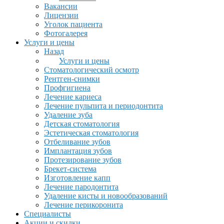
Вакансии
Лицензии
Уголок пациента
Фотогалерея
Услуги и цены
Назад
Услуги и цены
Стоматологический осмотр
Рентген-снимки
Профгигиена
Лечение кариеса
Лечение пульпита и периодонтита
Удаление зуба
Детская стоматология
Эстетическая стоматология
Отбеливание зубов
Имплантация зубов
Протезирование зубов
Брекет-система
Изготовление капп
Лечение пародонтита
Удаление кисты и новообразований
Лечение перикоронита
Специалисты
Акции и скидки