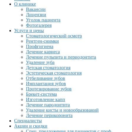
О клинике
Вакансии
Лицензии
Уголок пациента
Фотогалерея
Услуги и цены
Стоматологический осмотр
Рентген-снимки
Профгигиена
Лечение кариеса
Лечение пульпита и периодонтита
Удаление зуба
Детская стоматология
Эстетическая стоматология
Отбеливание зубов
Имплантация зубов
Протезирование зубов
Брекет-система
Изготовление капп
Лечение пародонтита
Удаление кисты и новообразований
Лечение перикоронита
Специалисты
Акции и скидки
Спец. предложение для пациентов с проф.