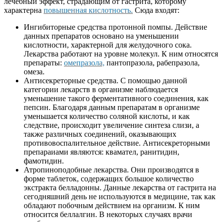
лечебный эффект, страдающим от гастрита, которому
характерна
повышенная кислотность.
Сюда входят:
Ингибиторные средства протонной помпы. Действие
данных препаратов основано на уменьшении
кислотности, характерной для желудочного сока.
Лекарства работают на уровне молекул. К ним относятся
препараты:
омепразола,
пантопразола, рабепразола,
омеза.
Антисекреторные средства. С помощью данной
категории лекарств в организме наблюдается
уменьшение такого ферментативного соединения, как
пепсин. Благодаря данным препаратам в организме
уменьшается количество соляной кислоты, и как
следствие, происходит увеличение синтеза слизи, а
также различных соединений, оказывающих
противовоспалительное действие. Антисекреторными
препараиами являются: квамател, ранитидин,
фамотидин.
Атропиноподобные лекарства. Они производятся в
форме таблеток, содержащих большое количество
экстракта белладонны. Данные лекарства от гастрита на
сегодняшний день не используются в медицине, так как
обладают побочным действием на организм. К ним
относится беллалгин. В некоторых случаях врачи