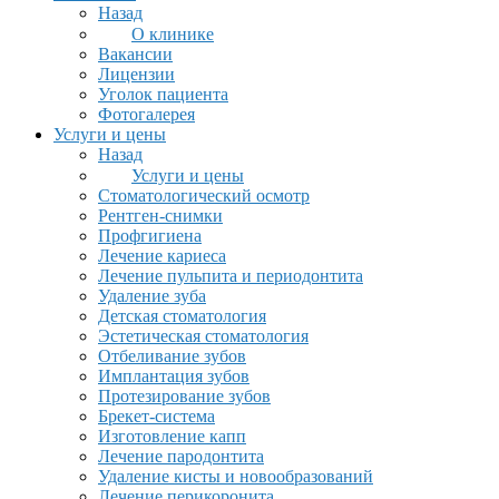
Назад
О клинике
Вакансии
Лицензии
Уголок пациента
Фотогалерея
Услуги и цены
Назад
Услуги и цены
Стоматологический осмотр
Рентген-снимки
Профгигиена
Лечение кариеса
Лечение пульпита и периодонтита
Удаление зуба
Детская стоматология
Эстетическая стоматология
Отбеливание зубов
Имплантация зубов
Протезирование зубов
Брекет-система
Изготовление капп
Лечение пародонтита
Удаление кисты и новообразований
Лечение перикоронита