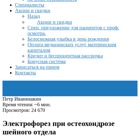
Специалисты
Акции и скидки
Назад
Акции и скидки
Спец. предложение для пациентов с проф.
осмотра.
Белоснежная улыбка в день рождения
Оплата медицинских услуг материнским
капиталом
Кредит и беспроцентная рассрочка
Бонусная система
Записаться на прием
Контакты
Петр Иванюшкин
Время чтения: ~6 мин.
Просмотров: 24 670
Электрофорез при остеохондрозе
шейного отдела