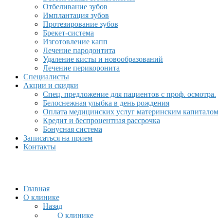
Отбеливание зубов
Имплантация зубов
Протезирование зубов
Брекет-система
Изготовление капп
Лечение пародонтита
Удаление кисты и новообразований
Лечение перикоронита
Специалисты
Акции и скидки
Спец. предложение для пациентов с проф. осмотра.
Белоснежная улыбка в день рождения
Оплата медицинских услуг материнским капитало
Кредит и беспроцентная рассрочка
Бонусная система
Записаться на прием
Контакты
Главная
О клинике
Назад
О клинике