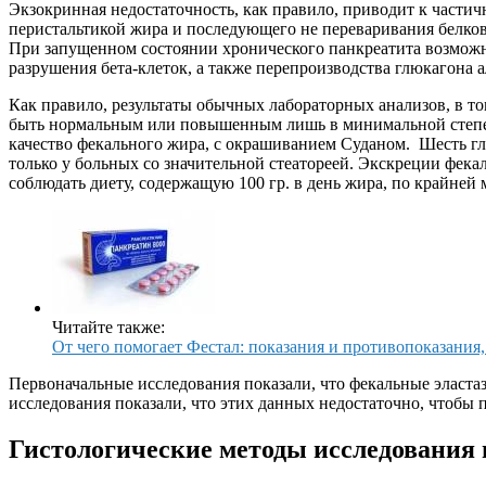
Экзокринная недостаточность, как правило, приводит к частич
перистальтикой жира и последующего не переваривания белков
При запущенном состоянии хронического панкреатита возможно
разрушения бета-клеток, а также перепроизводства глюкагона 
Как правило, результаты обычных лабораторных анализов, в т
быть нормальным или повышенным лишь в минимальной степени.
качество фекального жира, с окрашиванием Суданом. Шесть гл
только у больных со значительной стеатореей. Экскреции фека
соблюдать диету, содержащую 100 гр. в день жира, по крайней м
Читайте также:
От чего помогает Фестал: показания и противопоказания
Первоначальные исследования показали, что фекальные эластазы
исследования показали, что этих данных недостаточно, чтобы 
Гистологические методы исследования