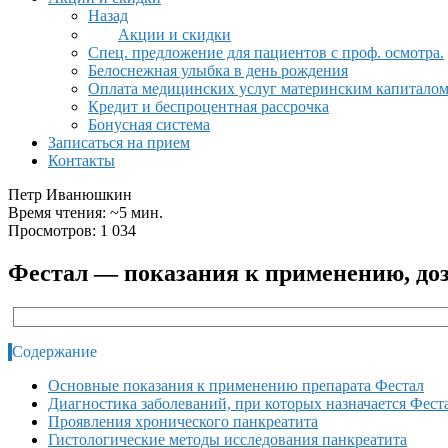
Назад
Акции и скидки
Спец. предложение для пациентов с проф. осмотра.
Белоснежная улыбка в день рождения
Оплата медицинских услуг материнским капитало
Кредит и беспроцентная рассрочка
Бонусная система
Записаться на прием
Контакты
Петр Иванюшкин
Время чтения: ~5 мин.
Просмотров: 1 034
Фестал — показания к применению, до
Содержание
Основные показания к применению препарата Фестал
Диагностика заболеваний, при которых назначается Фест
Проявления хронического панкреатита
Гистологические методы исследования панкреатита