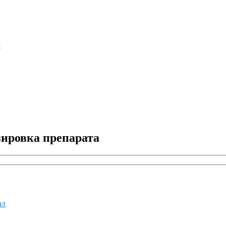
м
зировка препарата
ал