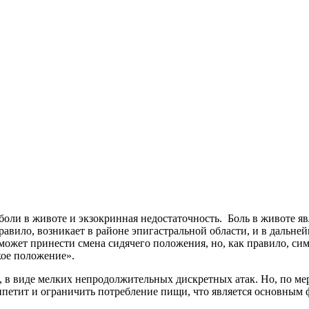
оли в животе и экзокринная недостаточность. Боль в животе я
авило, возникает в районе эпигастральной области, и в дальне
может принести смена сидячего положения, но, как правило, сим
кое положение».
 в виде мелких непродолжительных дискретных атак. Но, по мере
петит и ограничить потребление пищи, что является основным ф