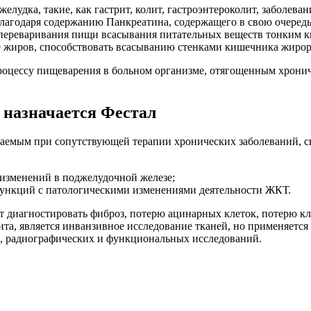
лудка, такие, как гастрит, колит, гастроэнтероколит, заболеван
годаря содержанию Панкреатина, содержащего в свою очередь па
с переваривания пищи всасывания питательных веществ тонким 
ие жиров, способствовать всасыванию стенками кишечника жиро
процессу пищеварения в больном организме, отягощенным хрон
 назначается Фестал
чаемым при сопутствующей терапии хронических заболеваний, с
изменений в поджелудочной железе;
ункций с патологическими изменениями деятельности ЖКТ.
т диагностировать фиброз, потерю ацинарных клеток, потерю к
а, является инванзивное исследование тканей, но применяется 
, радиографических и функциональных исследований.