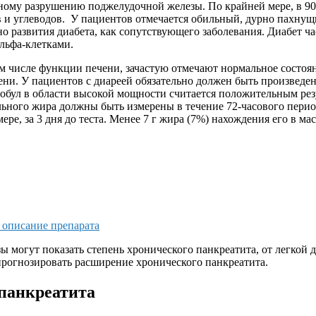
ному разрушению поджелудочной железы. По крайней мере, в 90%
 и углеводов. У пациентов отмечается обильный, дурно пахнущ
 развития диабета, как сопутствующего заболевания. Диабет ча
альфа-клетками.
ом числе функции печени, зачастую отмечают нормальное состо
 У пациентов с диареей обязательно должен быть произведен ан
обул в области высокой мощности считается положительным рез
льного жира должны быть измерены в течение 72-часового перио
ере, за 3 дня до теста. Менее 7 г жира (7%) нахождения его в м
, описание препарата
 могут показать степень хронического панкреатита, от легкой д
прогнозировать расширение хронического панкреатита.
 панкреатита