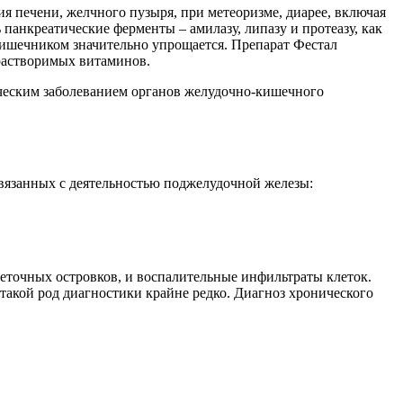
ия печени, желчного пузыря, при метеоризме, диарее, включая
нкреатические ферменты – амилазу, липазу и протеазу, как
кишечником значительно упрощается. Препарат Фестал
растворимых витаминов.
ическим заболеванием органов желудочно-кишечного
вязанных с деятельностью поджелудочной железы:
леточных островков, и воспалительные инфильтраты клеток.
такой род диагностики крайне редко. Диагноз хронического