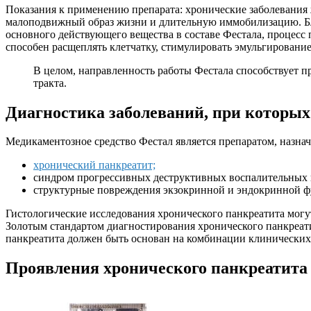
Показания к применению препарата: хронические заболевания же
малоподвижный образ жизни и длительную иммобилизацию. Бла
основного действующего вещества в составе Фестала, процес
способен расщеплять клетчатку, стимулировать эмульгирован
В целом, направленность работы Фестала способствует 
тракта.
Диагностика заболеваний, при которых
Медикаментозное средство Фестал является препаратом, назна
хронический панкреатит;
синдром прогрессивных деструктивных воспалительных 
структурные повреждения экзокринной и эндокринной ф
Гистологические исследования хронического панкреатита могу
Золотым стандартом диагностирования хронического панкреатит
панкреатита должен быть основан на комбинации клинических
Проявления хронического панкреатита