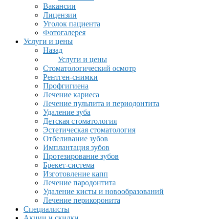
Вакансии
Лицензии
Уголок пациента
Фотогалерея
Услуги и цены
Назад
Услуги и цены
Стоматологический осмотр
Рентген-снимки
Профгигиена
Лечение кариеса
Лечение пульпита и периодонтита
Удаление зуба
Детская стоматология
Эстетическая стоматология
Отбеливание зубов
Имплантация зубов
Протезирование зубов
Брекет-система
Изготовление капп
Лечение пародонтита
Удаление кисты и новообразований
Лечение перикоронита
Специалисты
Акции и скидки