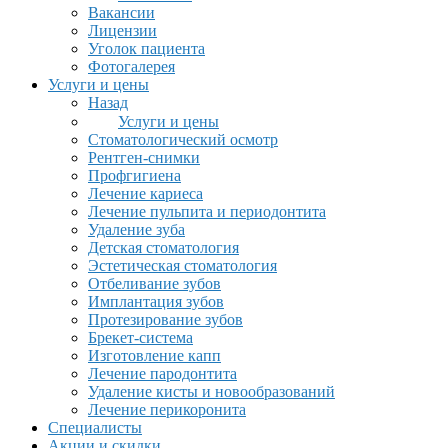
Вакансии
Лицензии
Уголок пациента
Фотогалерея
Услуги и цены
Назад
Услуги и цены
Стоматологический осмотр
Рентген-снимки
Профгигиена
Лечение кариеса
Лечение пульпита и периодонтита
Удаление зуба
Детская стоматология
Эстетическая стоматология
Отбеливание зубов
Имплантация зубов
Протезирование зубов
Брекет-система
Изготовление капп
Лечение пародонтита
Удаление кисты и новообразований
Лечение перикоронита
Специалисты
Акции и скидки