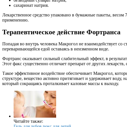
безводный сульфат натрия;
сахаринат натрия.
Лекарственное средство упаковано в бумажные пакеты, весом 
применению.
Терапевтическое действие Фортранса
Попадая во внутрь человека Макрогол не взаимодействует со с
переваривающейся едой оставаясь в неизменном виде.
Фортранс оказывает сильный слабительный эффект, в результат
Этот факс существенно отличает препарат от других лекарств,
Такое эффективное воздействие обеспечивает Макрогол, котор
структуре, вещество активно притягивает и удерживает воду, н
который сокращаясь проталкивает каловые массы к выходу.
Читайте также:
Гель для зубов рокс для детей