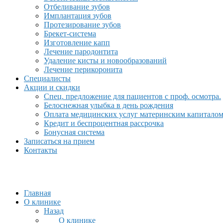
Отбеливание зубов
Имплантация зубов
Протезирование зубов
Брекет-система
Изготовление капп
Лечение пародонтита
Удаление кисты и новообразований
Лечение перикоронита
Специалисты
Акции и скидки
Спец. предложение для пациентов с проф. осмотра.
Белоснежная улыбка в день рождения
Оплата медицинских услуг материнским капитало
Кредит и беспроцентная рассрочка
Бонусная система
Записаться на прием
Контакты
Главная
О клинике
Назад
О клинике