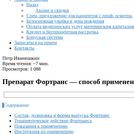
Назад
Акции и скидки
Спец. предложение для пациентов с проф. осмотра.
Белоснежная улыбка в день рождения
Оплата медицинских услуг материнским капитало
Кредит и беспроцентная рассрочка
Бонусная система
Записаться на прием
Контакты
Петр Иванюшкин
Время чтения: ~7 мин.
Просмотров: 1 088
Препарат Фортранс — способ применени
Содержание
Состав, дозировка и форма выпуска Фортранс
Терапевтическое действие Фортранса
Показания к применению
Инструкция по применению