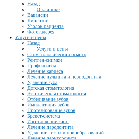
Назад
О клинике
Вакансии
Лицензии
Уголок пациента
Фотогалерея
Услуги и цены
Назад
Услуги и цены
Стоматологический осмотр
Рентген-снимки
Профгигиена
Лечение кариеса
Лечение пульпита и периодонтита
Удаление зуба
Детская стоматология
Эстетическая стоматология
Отбеливание зубов
Имплантация зубов
Протезирование зубов
Брекет-система
Изготовление капп
Лечение пародонтита
Удаление кисты и новообразований
Лечение перикоронита