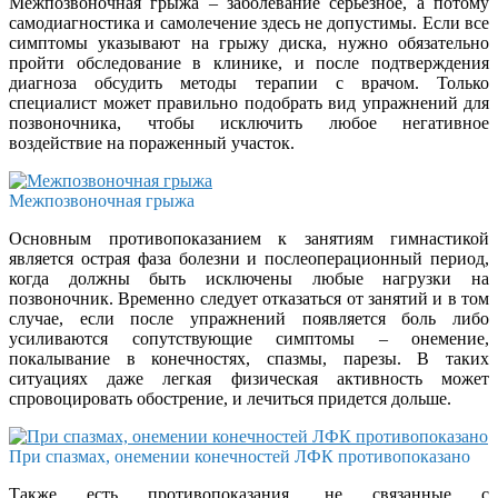
Межпозвоночная грыжа – заболевание серьезное, а потому
самодиагностика и самолечение здесь не допустимы. Если все
симптомы указывают на грыжу диска, нужно обязательно
пройти обследование в клинике, и после подтверждения
диагноза обсудить методы терапии с врачом. Только
специалист может правильно подобрать вид упражнений для
позвоночника, чтобы исключить любое негативное
воздействие на пораженный участок.
Межпозвоночная грыжа
Основным противопоказанием к занятиям гимнастикой
является острая фаза болезни и послеоперационный период,
когда должны быть исключены любые нагрузки на
позвоночник. Временно следует отказаться от занятий и в том
случае, если после упражнений появляется боль либо
усиливаются сопутствующие симптомы – онемение,
покалывание в конечностях, спазмы, парезы. В таких
ситуациях даже легкая физическая активность может
спровоцировать обострение, и лечиться придется дольше.
При спазмах, онемении конечностей ЛФК противопоказано
Также есть противопоказания, не связанные с