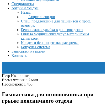
Специалисты
Акции и скидки
Назад
Акции и скидки
Спец. предложение для пациентов с проф.
осмотра.
Белоснежная улыбка в день рождения
Оплата медицинских услуг материнским
капиталом
Кредит и беспроцентная рассрочка
Бонусная система
Записаться на прием
Контакты
Петр Иванюшкин
Время чтения: ~7 мин.
Просмотров: 1 463
Гимнастика для позвоночника при
грыже поясничного отдела