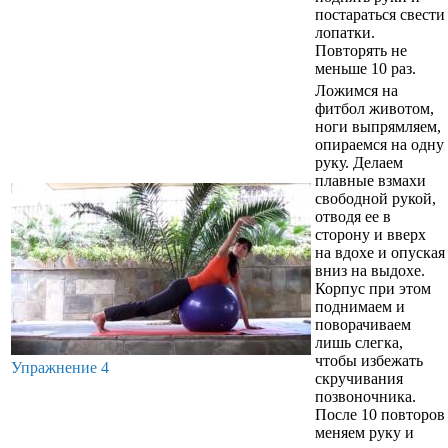
постараться свести
лопатки.
Повторять не
меньше 10 раз.
Ложимся на
фитбол животом,
ноги выпрямляем,
опираемся на одну
руку. Делаем
плавные взмахи
свободной рукой,
отводя ее в
сторону и вверх
на вдохе и опуская
вниз на выдохе.
Корпус при этом
поднимаем и
поворачиваем
лишь слегка,
чтобы избежать
Упражнение 4
скручивания
позвоночника.
После 10 повторов
меняем руку и