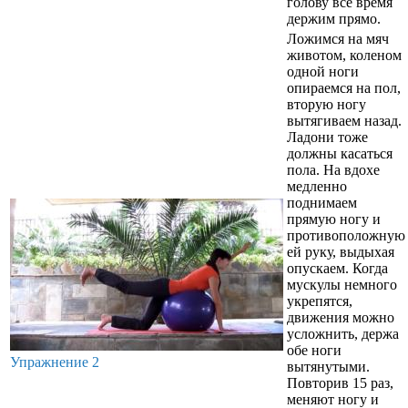
голову все время
держим прямо.
Ложимся на мяч
животом, коленом
одной ноги
опираемся на пол,
вторую ногу
вытягиваем назад.
Ладони тоже
должны касаться
пола. На вдохе
медленно
поднимаем
прямую ногу и
противоположную
ей руку, выдыхая
опускаем. Когда
мускулы немного
укрепятся,
движения можно
усложнить, держа
обе ноги
Упражнение 2
вытянутыми.
Повторив 15 раз,
меняют ногу и