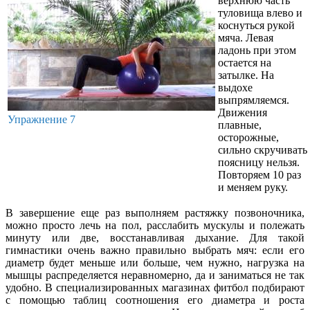
верхнюю часть
туловища влево и
коснуться рукой
мяча. Левая
ладонь при этом
остается на
затылке. На
выдохе
выпрямляемся.
Движения
Упражнение 7
плавные,
осторожные,
сильно скручивать
поясницу нельзя.
Повторяем 10 раз
и меняем руку.
В завершение еще раз выполняем растяжку позвоночника,
можно просто лечь на пол, расслабить мускулы и полежать
минуту или две, восстанавливая дыхание. Для такой
гимнастики очень важно правильно выбрать мяч: если его
диаметр будет меньше или больше, чем нужно, нагрузка на
мышцы распределяется неравномерно, да и заниматься не так
удобно. В специализированных магазинах фитбол подбирают
с помощью таблиц соотношения его диаметра и роста