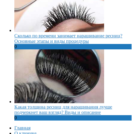
Сколько по времени занимает наращивание ресниц?
Основные этапы и виды процедуры
0
Какая толщина ресниц для наращивания лучше
подчеркнет ваш взгляд? Виды и описание
0
Главная
О клинике