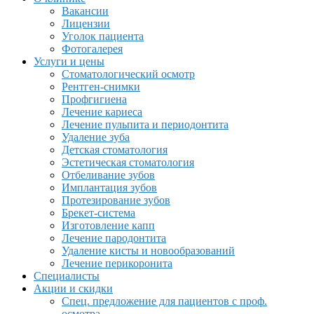
Вакансии
Лицензии
Уголок пациента
Фотогалерея
Услуги и цены
Стоматологический осмотр
Рентген-снимки
Профгигиена
Лечение кариеса
Лечение пульпита и периодонтита
Удаление зуба
Детская стоматология
Эстетическая стоматология
Отбеливание зубов
Имплантация зубов
Протезирование зубов
Брекет-система
Изготовление капп
Лечение пародонтита
Удаление кисты и новообразований
Лечение перикоронита
Специалисты
Акции и скидки
Спец. предложение для пациентов с проф.
осмотра.