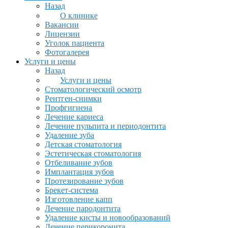
Назад
О клинике
Вакансии
Лицензии
Уголок пациента
Фотогалерея
Услуги и цены
Назад
Услуги и цены
Стоматологический осмотр
Рентген-снимки
Профгигиена
Лечение кариеса
Лечение пульпита и периодонтита
Удаление зуба
Детская стоматология
Эстетическая стоматология
Отбеливание зубов
Имплантация зубов
Протезирование зубов
Брекет-система
Изготовление капп
Лечение пародонтита
Удаление кисты и новообразований
Лечение перикоронита