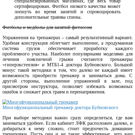
специализированных магазинах, где весь товар
сертифицирован. Фитбол низкого качества может
лопнуть во время занятий и спровоцировать
дополнительные травмы спины.
Фитболы и медболы для занятий фитнесом
Упражнения на тренажерах – самый результативный вариант.
Удобная конструкция облегчает выполнение, а продуманная
система грузов обеспечивает проработку каждого
проблемного участка. Наиболее популярными моделями для
лечения поясничной грыжи считаются тренажеры
«гиперэкстензия» и МТБ1-4 доктора Бубновского. Большой
минус такой методики в том, что далеко не каждый имеет
возможность приобрести тренажер и заниматься дома. С
другой стороны, выполнение упражнений в зале, под
присмотром инструктора, позволяет избежать возможных
ошибок и снижает риск травм и перенапряжения.
Многофункциональный тренажер доктора Бубновского
При выборе методики важно сразу определиться, где вам
заниматься удобнее. Если кабинет ЛФК расположен далеко, и
добираться к нему сложно, стоит предпочесть домашние
тренировки. Пусть они и не такие эффективные, зато ваш