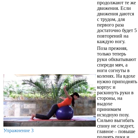
продолжают те же
движения. Если
движения даются
с трудом, для
первого раза
достаточно будет 5
повторений на
каждую ногу.
Поза прежняя,
только теперь
руки обхватывают
спереди мяч, а
ноги согнуты в
коленях. На вдохе
нужно приподнять
корпус и
раскинуть руки в
стороны, на
выдохе
принимаем
исходную позу.
Сильно выгибать
спину не следует,
Упражнение 3
главное – повыше
поднять руки и