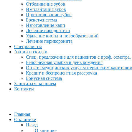
Отбеливание зубов
Имплантация зубов
Протезирование зубов
Брекет-система
Изготовление капп
Лечение пародонтита
Удаление кисты и новообразований
Лечение перикоронита
Специалисты
Акции и скидки
Спец. предложение для пациентов с проф. осмотра.
Белоснежная улыбка в день рождения
Оплата медицинских услуг материнским капитало
Кредит и беспроцентная рассрочка
Бонусная система
Записаться на прием
Контакты
Главная
О клинике
Назад
О клинике