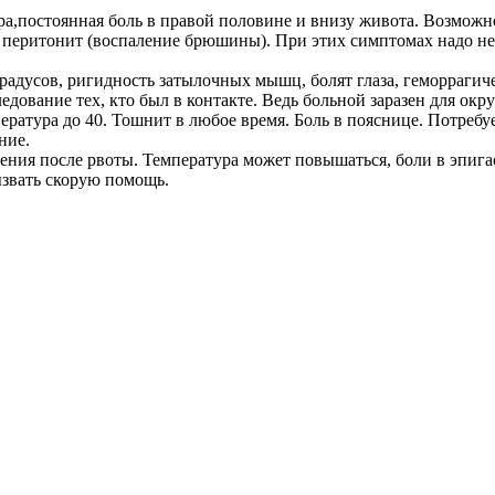
а,постоянная боль в правой половине и внизу живота. Возможн
перитонит (воспаление брюшины). При этих симптомах надо не
 градусов, ригидность затылочных мышц, болят глаза, геморрагич
дование тех, кто был в контакте. Ведь больной заразен для ок
ратура до 40. Тошнит в любое время. Боль в пояснице. Потребует
ние.
гчения после рвоты. Температура может повышаться, боли в эпиг
ызвать скорую помощь.