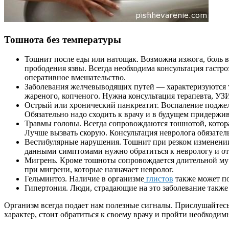
Тошнота без температуры
Тошнит после еды или натощак. Возможна изжога, боль в
прободения язвы. Всегда необходима консультация гастро
оперативное вмешательство.
Заболевания желчевыводящих путей — характеризуются то
жареного, копченого. Нужна консультация терапевта, УЗИ
Острый или хронический панкреатит. Воспаление поджел
Обязательно надо сходить к врачу и в будущем придержи
Травмы головы. Всегда сопровождаются тошнотой, которая
Лучше вызвать скорую. Консультация невролога обязател
Вестибулярные нарушения. Тошнит при резком изменении
данными симптомами нужно обратиться к неврологу и от
Мигрень. Кроме тошноты сопровождается длительной му
при мигрени, которые назначает невролог.
Гельминтоз. Наличие в организме
глистов
также может по
Гипертония. Люди, страдающие на это заболевание такж
Организм всегда подает нам полезные сигналы. Прислушайтесь
характер, стоит обратиться к своему врачу и пройти необходи