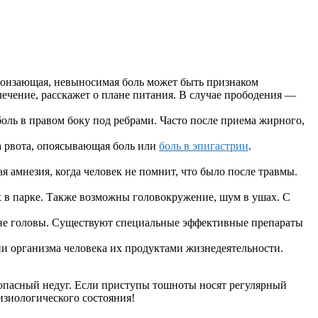
пронзающая, невыносимая боль может быть признаком
лечение, расскажет о плане питания. В случае прободения —
оль в правом боку под ребрами. Часто после приема жирного,
а рвота, опоясывающая боль или
боль в эпигастрии
.
 амнезия, когда человек не помнит, что было после травмы.
х в парке. Также возможны головокружение, шум в ушах. С
ине головы. Существуют специальные эффективные препараты
и организма человека их продуктами жизнедеятельности.
 опасный недуг. Если приступы тошноты носят регулярный
изиологического состояния!