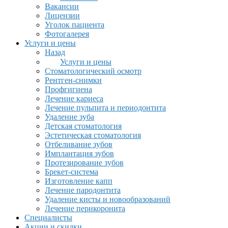
Вакансии
Лицензии
Уголок пациента
Фотогалерея
Услуги и цены
Назад
Услуги и цены
Стоматологический осмотр
Рентген-снимки
Профгигиена
Лечение кариеса
Лечение пульпита и периодонтита
Удаление зуба
Детская стоматология
Эстетическая стоматология
Отбеливание зубов
Имплантация зубов
Протезирование зубов
Брекет-система
Изготовление капп
Лечение пародонтита
Удаление кисты и новообразований
Лечение перикоронита
Специалисты
Акции и скидки