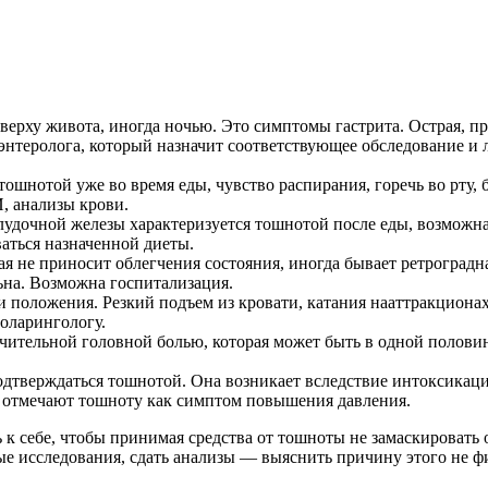
верху живота, иногда ночью. Это симптомы гастрита. Острая, 
энтеролога, который назначит соответствующее обследование и 
шнотой уже во время еды, чувство распирания, горечь во рту, б
, анализы крови.
удочной железы характеризуется тошнотой после еды, возможн
ваться назначенной диеты.
 не приносит облегчения состояния, иногда бывает ретроградная
ьна. Возможна госпитализация.
 положения. Резкий подъем из кровати, катания нааттракциона
оларингологу.
чительной головной болью, которая может быть в одной полов
дтверждаться тошнотой. Она возникает вследствие интоксикаци
е отмечают тошноту как симптом повышения давления.
 к себе, чтобы принимая средства от тошноты не замаскировать
мые исследования, сдать анализы — выяснить причину этого не ф