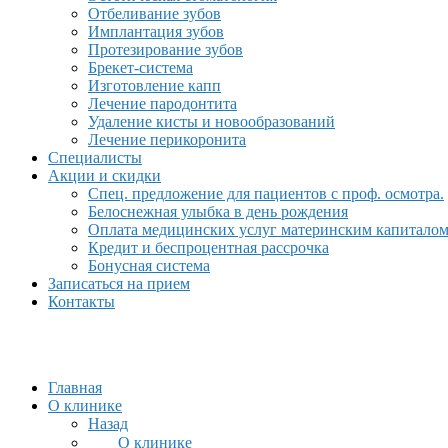
Отбеливание зубов
Имплантация зубов
Протезирование зубов
Брекет-система
Изготовление капп
Лечение пародонтита
Удаление кисты и новообразований
Лечение перикоронита
Специалисты
Акции и скидки
Спец. предложение для пациентов с проф. осмотра.
Белоснежная улыбка в день рождения
Оплата медицинских услуг материнским капитало
Кредит и беспроцентная рассрочка
Бонусная система
Записаться на прием
Контакты
Главная
О клинике
Назад
О клинике