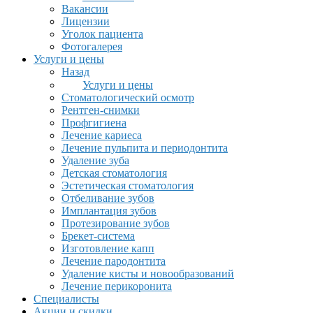
Вакансии
Лицензии
Уголок пациента
Фотогалерея
Услуги и цены
Назад
Услуги и цены
Стоматологический осмотр
Рентген-снимки
Профгигиена
Лечение кариеса
Лечение пульпита и периодонтита
Удаление зуба
Детская стоматология
Эстетическая стоматология
Отбеливание зубов
Имплантация зубов
Протезирование зубов
Брекет-система
Изготовление капп
Лечение пародонтита
Удаление кисты и новообразований
Лечение перикоронита
Специалисты
Акции и скидки