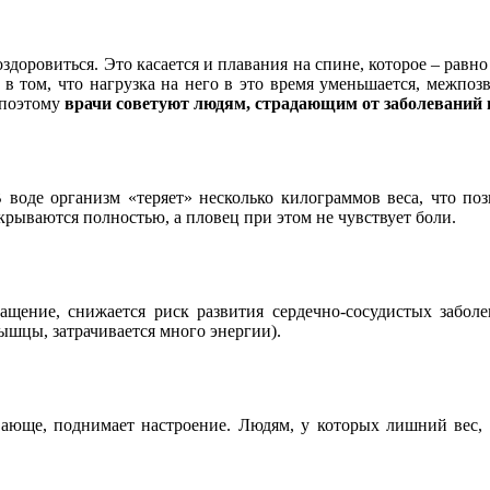
оздоровиться. Это касается и плавания на спине, которое – равно
 в том, что нагрузка на него в это время уменьшается, межпоз
 поэтому
врачи советуют людям, страдающим от заболеваний 
 воде организм «теряет» несколько килограммов веса, что по
крываются полностью, а пловец при этом не чувствует боли.
ащение, снижается риск развития сердечно-сосудистых забо
мышцы, затрачивается много энергии).
ающе, поднимает настроение. Людям, у которых лишний вес, б