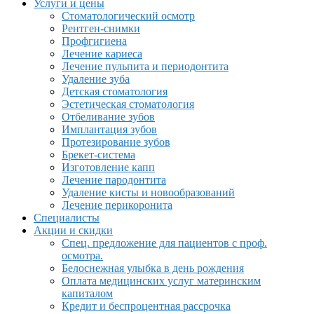
Услуги и цены
Стоматологический осмотр
Рентген-снимки
Профгигиена
Лечение кариеса
Лечение пульпита и периодонтита
Удаление зуба
Детская стоматология
Эстетическая стоматология
Отбеливание зубов
Имплантация зубов
Протезирование зубов
Брекет-система
Изготовление капп
Лечение пародонтита
Удаление кисты и новообразований
Лечение перикоронита
Специалисты
Акции и скидки
Спец. предложение для пациентов с проф.
осмотра.
Белоснежная улыбка в день рождения
Оплата медицинских услуг материнским
капиталом
Кредит и беспроцентная рассрочка