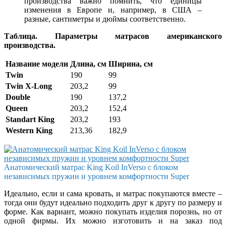
производства важно помнить, что единицы
изменения в Европе и, например, в США –
разные, сантиметры и дюймы соответственно.
Таблица. Параметры матрасов американского
производства.
Название модели
Длина, см
Ширина, см
Twin
190
99
Twin X-Long
203,2
99
Double
190
137,2
Queen
203,2
152,4
Standart King
203,2
193
Western King
213,36
182,9
Анатомический матрас King Koil InVerso с блоком
независимых пружин и уровнем комфортности Super
Идеально, если и сама кровать, и матрас покупаются вместе –
тогда они будут идеально подходить друг к другу по размеру и
форме. Как вариант, можно покупать изделия порознь, но от
одной фирмы. Их можно изготовить и на заказ под