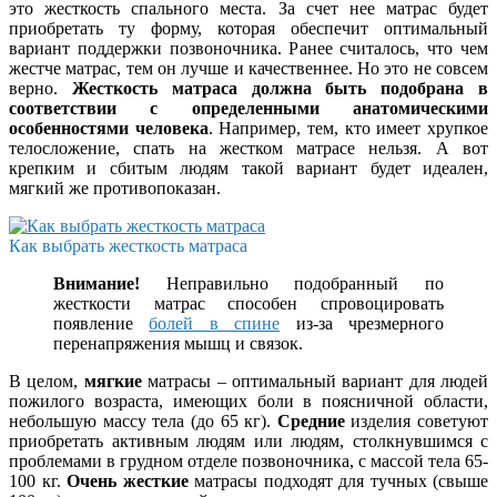
это жесткость спального места. За счет нее матрас будет
приобретать ту форму, которая обеспечит оптимальный
вариант поддержки позвоночника. Ранее считалось, что чем
жестче матрас, тем он лучше и качественнее. Но это не совсем
верно.
Жесткость матраса должна быть подобрана в
соответствии с определенными анатомическими
особенностями человека
. Например, тем, кто имеет хрупкое
телосложение, спать на жестком матрасе нельзя. А вот
крепким и сбитым людям такой вариант будет идеален,
мягкий же противопоказан.
Как выбрать жесткость матраса
Внимание!
Неправильно подобранный по
жесткости матрас способен спровоцировать
появление
болей в спине
из-за чрезмерного
перенапряжения мышц и связок.
В целом,
мягкие
матрасы – оптимальный вариант для людей
пожилого возраста, имеющих боли в поясничной области,
небольшую массу тела (до 65 кг).
Средние
изделия советуют
приобретать активным людям или людям, столкнувшимся с
проблемами в грудном отделе позвоночника, с массой тела 65-
100 кг.
Очень жесткие
матрасы подходят для тучных (свыше