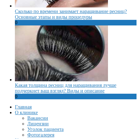
Сколько по времени занимает наращивание ресниц?
Основные этапы и виды процедуры
0
Какая толщина ресниц для наращивания лучше
подчеркнет ваш взгляд? Виды и описание
0
Главная
О клинике
Вакансии
Лицензии
Уголок пациента
Фотогалерея