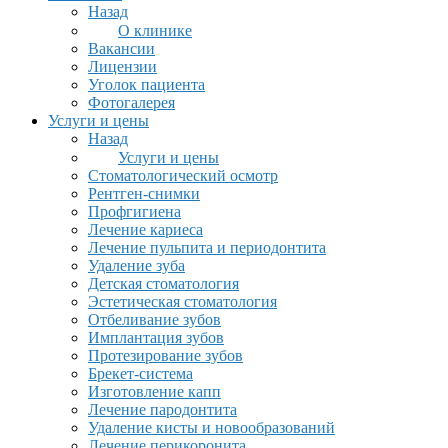
Назад
О клинике
Вакансии
Лицензии
Уголок пациента
Фотогалерея
Услуги и цены
Назад
Услуги и цены
Стоматологический осмотр
Рентген-снимки
Профгигиена
Лечение кариеса
Лечение пульпита и периодонтита
Удаление зуба
Детская стоматология
Эстетическая стоматология
Отбеливание зубов
Имплантация зубов
Протезирование зубов
Брекет-система
Изготовление капп
Лечение пародонтита
Удаление кисты и новообразований
Лечение перикоронита