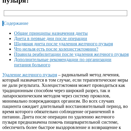
пузыря?
Содержание
Общие принципы назначения диеты
Диета в первые дни после операции
Щадящая диета после удаления желчного пузыря
Что нельзя есть после холецистэктомиии?
Правила реабилитации после удаления желчного пузыря
Дополнительные рекомендации по организации
питания больного
Удаление желчного пузыря
– радикальный метод лечения,
который назначается в том случае, если терапевтические меры
не дали результата. Холецистэктомия может проводиться как
традиционным способом через широкий разрез, так и
лапароскопическим методом через систему проколов,
минимально повреждающих организм. Во всех случаях
пациента ожидает длительный восстановительный период, во
время которого обязательно соблюдение ограничений в
питании. Диета после операции по удалению желчного
пузыря предназначена помочь пищеварительной системе,
обеспечить более быстрое выздоровление и возвращение к