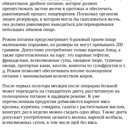
обязательное дробное питание, которое должно
препятствовать застою желчи в протоках и обеспечить
равномерный процесс пищеварения. Поскольку организм
лишен резервуара, в котором могла бы скапливаться желчь,
она должна равномерно выводиться для переваривания
небольших объемов пищи.
Режим питания предусматривает 6-разовый прием пищи
маленькими порциями, их размеры не могут превышать 200
граммов. Допустимо употребление только вареных блюд, а
также приготовленных на пару: это паровые тефтели,
фрикадельки, всевозможные супы, овощное пюре, тушеные
овощи, протертые каши, кисели, компоты из сухофруктов и т.
д. Режим позволяет обеспечивать вполне полноценное
питание с минимальным количеством жиров.
После первых полутора месяцев после операции больной
может переходить на стандартную диету, рассчитанную на
полноценное питание в щадящем режиме. К уже
перечисленным продуктам добавляются вареное мясо
кролика, курятина, говядина, салаты с растительным маслом,
винегрет, раз в неделю можно съедать одно яйцо. Также диета
допускает употребление цельного молока, вареной колбасы,
всевозможных супов, в том числе щей без мяса.