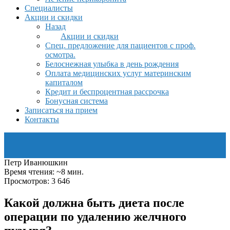
Специалисты
Акции и скидки
Назад
Акции и скидки
Спец. предложение для пациентов с проф.
осмотра.
Белоснежная улыбка в день рождения
Оплата медицинских услуг материнским
капиталом
Кредит и беспроцентная рассрочка
Бонусная система
Записаться на прием
Контакты
Петр Иванюшкин
Время чтения: ~8 мин.
Просмотров: 3 646
Какой должна быть диета после
операции по удалению желчного