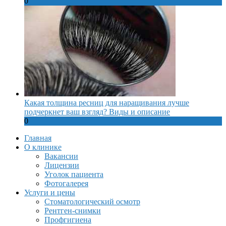
0
Какая толщина ресниц для наращивания лучше
подчеркнет ваш взгляд? Виды и описание
0
Главная
О клинике
Вакансии
Лицензии
Уголок пациента
Фотогалерея
Услуги и цены
Стоматологический осмотр
Рентген-снимки
Профгигиена