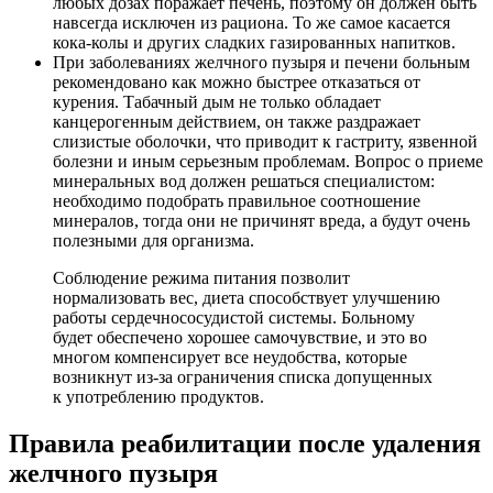
любых дозах поражает печень, поэтому он должен быть
навсегда исключен из рациона. То же самое касается
кока-колы и других сладких газированных напитков.
При заболеваниях желчного пузыря и печени больным
рекомендовано как можно быстрее отказаться от
курения. Табачный дым не только обладает
канцерогенным действием, он также раздражает
слизистые оболочки, что приводит к гастриту, язвенной
болезни и иным серьезным проблемам. Вопрос о приеме
минеральных вод должен решаться специалистом:
необходимо подобрать правильное соотношение
минералов, тогда они не причинят вреда, а будут очень
полезными для организма.
Соблюдение режима питания позволит
нормализовать вес, диета способствует улучшению
работы сердечнососудистой системы. Больному
будет обеспечено хорошее самочувствие, и это во
многом компенсирует все неудобства, которые
возникнут из-за ограничения списка допущенных
к употреблению продуктов.
Правила реабилитации после удаления
желчного пузыря