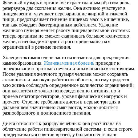
Желчный пузырь в организме играет главным образом роль
резервуара для скопления желчи. Она активно участвует в
пищеварении, улучшает переваривание жирной и тяжелой
пищи, предотвращает гниение пищевых масс в кишечнике,
так как обладает бактерицидным действием. Удаление
желчного пузыря меняет работу пищеварительной системы:
теперь организм не сможет скапливать большое количество
желчи, и необходимо будет строго придерживаться
ограничений в режиме питания.
Холецистэктомия очень часто назначается для прекращения
камнеобразования.
Желчекаменная болезнь
приводит к
перекрыванию протоков печени и иным опасным состояниям.
После удаления желчного пузыря человек может сохранять
активность и высокую работоспособность, но ему придется
всю жизнь соблюдать определенное количество ограничений:
они касаются не только непосредственно питания, но и
приема гепатопротекторов, уровня физических нагрузок и
прочего. Строгие требования диеты в первые три дня в
дальнейшем значительно смягчаются, можно добиться
разнообразного и полноценного питания.
Диета относится к разряду лечебных: она рассчитана на
облегчение работы пищеварительной системы, и если строго
придерживаться советов врачей, у больного есть шанс