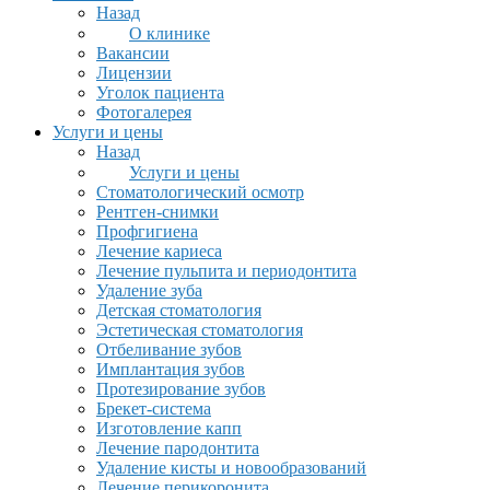
Назад
О клинике
Вакансии
Лицензии
Уголок пациента
Фотогалерея
Услуги и цены
Назад
Услуги и цены
Стоматологический осмотр
Рентген-снимки
Профгигиена
Лечение кариеса
Лечение пульпита и периодонтита
Удаление зуба
Детская стоматология
Эстетическая стоматология
Отбеливание зубов
Имплантация зубов
Протезирование зубов
Брекет-система
Изготовление капп
Лечение пародонтита
Удаление кисты и новообразований
Лечение перикоронита