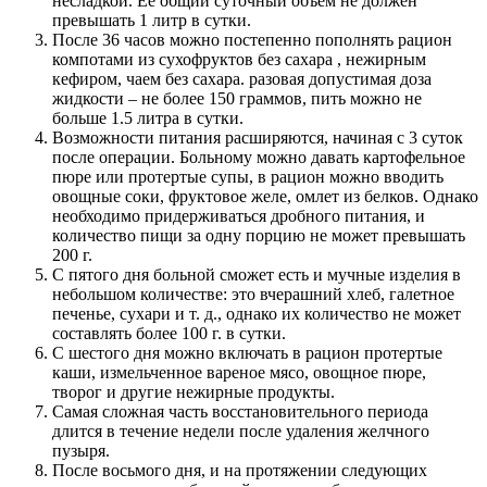
несладкой. Ее общий суточный объем не должен
превышать 1 литр в сутки.
После 36 часов можно постепенно пополнять рацион
компотами из сухофруктов без сахара , нежирным
кефиром, чаем без сахара. разовая допустимая доза
жидкости – не более 150 граммов, пить можно не
больше 1.5 литра в сутки.
Возможности питания расширяются, начиная с 3 суток
после операции. Больному можно давать картофельное
пюре или протертые супы, в рацион можно вводить
овощные соки, фруктовое желе, омлет из белков. Однако
необходимо придерживаться дробного питания, и
количество пищи за одну порцию не может превышать
200 г.
С пятого дня больной сможет есть и мучные изделия в
небольшом количестве: это вчерашний хлеб, галетное
печенье, сухари и т. д., однако их количество не может
составлять более 100 г. в сутки.
С шестого дня можно включать в рацион протертые
каши, измельченное вареное мясо, овощное пюре,
творог и другие нежирные продукты.
Самая сложная часть восстановительного периода
длится в течение недели после удаления желчного
пузыря.
После восьмого дня, и на протяжении следующих