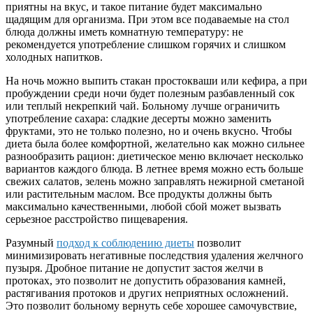
приятны на вкус, и такое питание будет максимально
щадящим для организма. При этом все подаваемые на стол
блюда должны иметь комнатную температуру: не
рекомендуется употребление слишком горячих и слишком
холодных напитков.
На ночь можно выпить стакан простокваши или кефира, а при
пробуждении среди ночи будет полезным разбавленный сок
или теплый некрепкий чай. Больному лучше ограничить
употребление сахара: сладкие десерты можно заменить
фруктами, это не только полезно, но и очень вкусно. Чтобы
диета была более комфортной, желательно как можно сильнее
разнообразить рацион: диетическое меню включает несколько
вариантов каждого блюда. В летнее время можно есть больше
свежих салатов, зелень можно заправлять нежирной сметаной
или растительным маслом. Все продукты должны быть
максимально качественными, любой сбой может вызвать
серьезное расстройство пищеварения.
Разумный
подход к соблюдению диеты
позволит
минимизировать негативные последствия удаления желчного
пузыря. Дробное питание не допустит застоя желчи в
протоках, это позволит не допустить образования камней,
растягивания протоков и других неприятных осложнений.
Это позволит больному вернуть себе хорошее самочувствие,