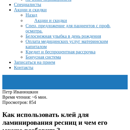
Специалисты
Акции и скидки
Назад
Акции и скидки
Спец. предложение для пациентов с проф.
осмотра.
Белоснежная улыбка в день рождения
Оплата медицинских услуг материнским
капиталом
Кредит и беспроцентная рассрочка
Бонусная система
Записаться на прием
Контакты
Петр Иванюшкин
Время чтения: ~6 мин.
Просмотров: 854
Как использовать клей для
ламинирования ресниц и чем его