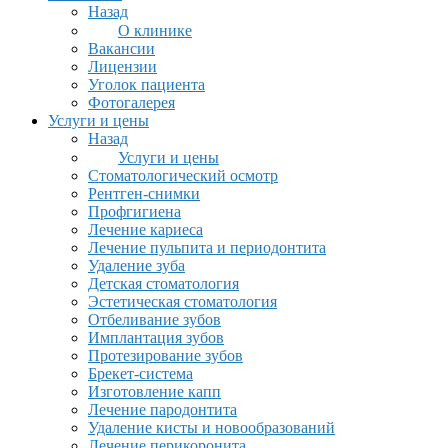
Назад
О клинике
Вакансии
Лицензии
Уголок пациента
Фотогалерея
Услуги и цены
Назад
Услуги и цены
Стоматологический осмотр
Рентген-снимки
Профгигиена
Лечение кариеса
Лечение пульпита и периодонтита
Удаление зуба
Детская стоматология
Эстетическая стоматология
Отбеливание зубов
Имплантация зубов
Протезирование зубов
Брекет-система
Изготовление капп
Лечение пародонтита
Удаление кисты и новообразований
Лечение перикоронита