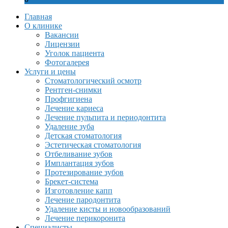
Главная
О клинике
Вакансии
Лицензии
Уголок пациента
Фотогалерея
Услуги и цены
Стоматологический осмотр
Рентген-снимки
Профгигиена
Лечение кариеса
Лечение пульпита и периодонтита
Удаление зуба
Детская стоматология
Эстетическая стоматология
Отбеливание зубов
Имплантация зубов
Протезирование зубов
Брекет-система
Изготовление капп
Лечение пародонтита
Удаление кисты и новообразований
Лечение перикоронита
Специалисты