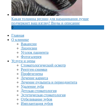
Какая толщина ресниц для наращивания лучше
подчеркнет ваш взгляд? Виды и описание
0
Главная
О клинике
Вакансии
Лицензии
Уголок пациента
Фотогалерея
Услуги и цены
Стоматологический осмотр
Рентген-снимки
Профгигиена
Лечение кариеса
Лечение пульпита и периодонтита
Удаление зуба
Детская стоматология
Эстетическая стоматология
Отбеливание зубов
Имплантация зубов