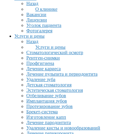
Назад
О клинике
Вакансии
Лицензии
Уголок пациента
Фотогалерея
Услуги и цены
Назад
Услуги и цены
Стоматологический осмотр
Рентген-снимки
Профгигиена
Лечение кариеса
Лечение пульпита и периодонтита
Удаление зуба
Детская стоматология
Эстетическая стоматология
Отбеливание зубов
Имплантация зубов
Протезирование зубов
Брекет-система
Изготовление капп
Лечение пародонтита
Удаление кисты и новообразований
Лечение перикоронита