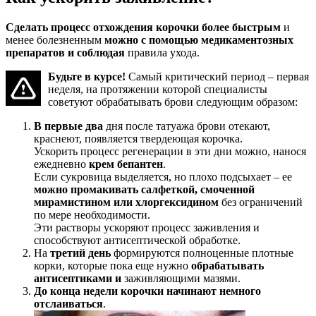
Сделать процесс отхождения корочки более быстрым
и
менее болезненным
можно с помощью медикаментозных
препаратов и соблюдая
правила ухода.
Будьте в курсе!
Самый критический период – первая
неделя, на протяжении которой специалисты
советуют обрабатывать брови следующим образом:
В первые два
дня после татуажа брови отекают,
краснеют, появляется твердеющая корочка.
Ускорить процесс регенерации в эти дни можно, нанося
ежедневно
крем бепантен
.
Если сукровица выделяется, но плохо подсыхает – ее
можно промакивать салфеткой, смоченной
мирамистином или хлоргексидином
без ограничений
по мере необходимости.
Эти растворы ускоряют процесс заживления и
способствуют антисептической обработке.
На
третий день
формируются полноценные плотные
корки, которые пока еще нужно
обрабатывать
антисептиками и
заживляющими мазями.
До конца недели корочки начинают немного
отслаиваться
.