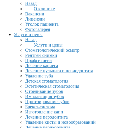
Назад
О клинике
Вакансии
Лицензии
Уголок пациента
Фотогалерея
Услуги и цены
Назад
Услуги и цены
Стоматологический осмотр
Рентген-снимки
Профгигиена
Лечение кариеса
Лечение пульпита и периодонтита
Удаление зуба
Детская стоматология
Эстетическая стоматология
Отбеливание зубов
Имплантация зубов
Протезирование зубов
Брекет-система
Изготовление капп
Лечение пародонтита
Удаление кисты и новообразований
Лечение перикоронита