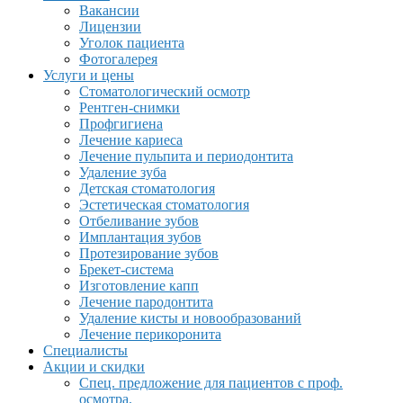
Вакансии
Лицензии
Уголок пациента
Фотогалерея
Услуги и цены
Стоматологический осмотр
Рентген-снимки
Профгигиена
Лечение кариеса
Лечение пульпита и периодонтита
Удаление зуба
Детская стоматология
Эстетическая стоматология
Отбеливание зубов
Имплантация зубов
Протезирование зубов
Брекет-система
Изготовление капп
Лечение пародонтита
Удаление кисты и новообразований
Лечение перикоронита
Специалисты
Акции и скидки
Спец. предложение для пациентов с проф.
осмотра.