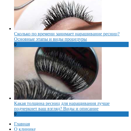
Сколько по времени занимает наращивание ресниц?
Основные этапы и виды процедуры
0
Какая толщина ресниц для наращивания лучше
подчеркнет ваш взгляд? Виды и описание
0
Главная
О клинике