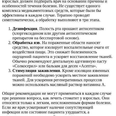
взрослых должен подбирать врач на основании причины и
особенностей течения болезни. Не существует единого
комплекса медикаментозных средств, которые были бы
эффективны в каждом случае. Терапию проводят
симптоматически, а обработку выполняют в три этапа.
Дезинфекция
. Полость рта орошают антисептиком
(хлоргексидином или другим антисептическом
препаратом на бесспиртовой основе).
Обработка язв
. На пораженные области наносят
средство, которое изолирует воспалительные очаги от
воздействия пищи. Это снижает болезненность
ощущений пациента и ускоряет восстановление тканей.
Обычно рекомендуют дентальную адгезивную пасту
«Солкосерил» или бальзам для десен «Асепта».
Стимуляция заживления
. Кроме изоляции язвенных
поражений необходимо ускорить местное заживление
тканей. Для ускорения регенеративных процессов
можно использовать масляный раствор витамина А.
Общие рекомендации не могут применяться в каждом случае
при решении вопроса, как лечить стоматит у взрослых. Они
относятся только к легким, неосложненным формам болезни.
Если же врач усматривает наличие сопутствующей
инфекции или состояние пациента ухудшается, а