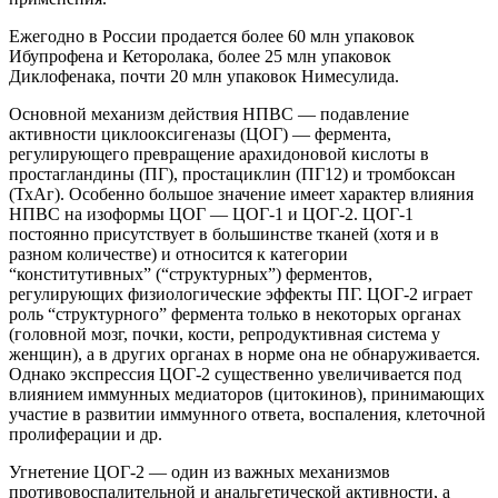
Ежегодно в России продается более 60 млн упаковок
Ибупрофена и Кеторолака, более 25 млн упаковок
Диклофенака, почти 20 млн упаковок Нимесулида.
Основной механизм действия НПВС — подавление
активности циклооксигеназы (ЦОГ) — фермента,
регулирующего превращение арахидоновой кислоты в
простагландины (ПГ), простациклин (ПГ12) и тромбоксан
(ТхАг). Особенно большое значение имеет характер влияния
НПВС на изоформы ЦОГ — ЦОГ-1 и ЦОГ-2. ЦОГ-1
постоянно присутствует в большинстве тканей (хотя и в
разном количестве) и относится к категории
“конститутивных” (“структурных”) ферментов,
регулирующих физиологические эффекты ПГ. ЦОГ-2 играет
роль “структурного” фермента только в некоторых органах
(головной мозг, почки, кости, репродуктивная система у
женщин), а в других органах в норме она не обнаруживается.
Однако экспрессия ЦОГ-2 существенно увеличивается под
влиянием иммунных медиаторов (цитокинов), принимающих
участие в развитии иммунного ответа, воспаления, клеточной
пролиферации и др.
Угнетение ЦОГ-2 — один из важных механизмов
противовоспалительной и анальгетической активности, а