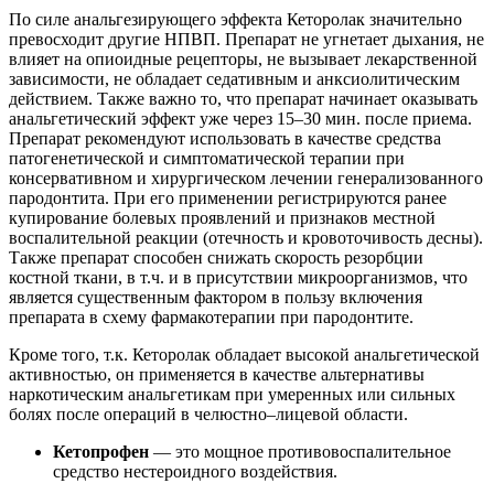
По силе анальгезирующего эффекта Кеторолак значительно
превосходит другие НПВП. Препарат не угнетает дыхания, не
влияет на опиоидные рецепторы, не вызывает лекарственной
зависимости, не обладает седативным и анксиолитическим
действием. Также важно то, что препарат начинает оказывать
анальгетический эффект уже через 15–30 мин. после приема.
Препарат рекомендуют использовать в качестве средства
патогенетической и симптоматической терапии при
консервативном и хирургическом лечении генерализованного
пародонтита. При его применении регистрируются ранее
купирование болевых проявлений и признаков местной
воспалительной реакции (отечность и кровоточивость десны).
Также препарат способен снижать скорость резорбции
костной ткани, в т.ч. и в присутствии микроорганизмов, что
является существенным фактором в пользу включения
препарата в схему фармакотерапии при пародонтите.
Кроме того, т.к. Кеторолак обладает высокой анальгетической
активностью, он применяется в качестве альтернативы
наркотическим анальгетикам при умеренных или сильных
болях после операций в челюстно–лицевой области.
Кетопрофен
— это мощное противовоспалительное
средство нестероидного воздействия.