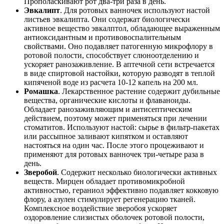
Прополаскивают рот два-три раза в день.
Эвкалипт
. Для ротовых ванночек используют настой
листьев эвкалипта. Они содержат биологически
активное вещество эвкалптол, обладающее выраженным
антиоксидантным и противовоспалительным
свойствами. Оно подавляет патогенную микрофлору в
ротовой полости, способствует слюноотделению и
ускоряет ранозаживление. В аптечной сети встречается
в виде спиртовой настойки, которую разводят в теплой
кипяченой воде из расчета 10-12 капель на 200 мл.
Ромашка
. Лекарственное растение содержит дубильные
вещества, органические кислоты и флаваноиды.
Обладает ранозаживляющим и антисептическим
действием, поэтому может применяться при лечении
стоматитов. Используют настой: сырье в фильтр-пакетах
или рассыпное заливают кипятком и оставляют
настояться на один час. После этого процеживают и
применяют для ротовых ванночек три-четыре раза в
день.
Зверобой
. Содержит несколько биологически активных
веществ. Мирцен обладает противомикробной
активностью, гераниол эффективно подавляет кокковую
флору, а азулен стимулирует регенерацию тканей.
Комплексное воздействие зверобоя ускоряет
оздоровление слизистых оболочек ротовой полости,