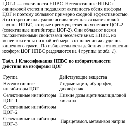
ЦОГ-1 — токсичности НПВС. Неселективные НПВС в
одинаковой степени подавляют активность обеих изоформ
ЦОГ и поэтому обладают примерно сходной эффективностью.
Это открытие послужило основанием для создания новой
группы НПВС, которые преимущественно угнетают ЦОГ-2
(селективные ингибиторы ЦОГ-2). Они обладают всеми
положительными свойствами неселективных НПВС, но
менее токсичны по крайней мере в отношении желудочно-
кишечного тракта. По избирательности действия в отношении
изоформ ЦОГ НПВС разделяются на 4 группы (
табл. 1
).
Табл. 1
Классификация НПВС по избирательности
действия на изоформы ЦОГ
Группа
Действующие вещества
Неселективные
Индометацин, ибупрофен,
ингибиторы ЦОГ
диклофенак
Селективные ингибиторы
Низкие дозы ацетилсалициловой
ЦОГ–1
кислоты
Селективные ингибиторы
ЦОГ–2
Селективные ингибиторы
Парацетамол, метамизол натрия
ЦОГ–3