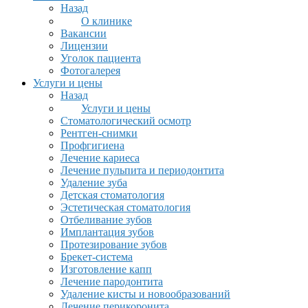
Назад
О клинике
Вакансии
Лицензии
Уголок пациента
Фотогалерея
Услуги и цены
Назад
Услуги и цены
Стоматологический осмотр
Рентген-снимки
Профгигиена
Лечение кариеса
Лечение пульпита и периодонтита
Удаление зуба
Детская стоматология
Эстетическая стоматология
Отбеливание зубов
Имплантация зубов
Протезирование зубов
Брекет-система
Изготовление капп
Лечение пародонтита
Удаление кисты и новообразований
Лечение перикоронита