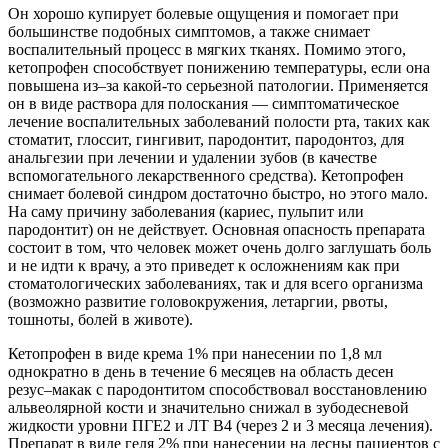
Он хорошо купирует болевые ощущения и помогает при
большинстве подобных симптомов, а также снимает
воспалительный процесс в мягких тканях. Помимо этого,
кетопрофен способствует понижению температуры, если она
повышена из–за какой-то серьезной патологии. Применяется
он в виде раствора для полоскания — симптоматическое
лечение воспалительных заболеваний полости рта, таких как
стоматит, глоссит, гингивит, пародонтит, пародонтоз, для
анальгезии при лечении и удалении зубов (в качестве
вспомогательного лекарственного средства). Кетопрофен
снимает болевой синдром достаточно быстро, но этого мало.
На саму причину заболевания (кариес, пульпит или
пародонтит) он не действует. Основная опасность препарата
состоит в том, что человек может очень долго заглушать боль
и не идти к врачу, а это приведет к осложнениям как при
стоматологических заболеваниях, так и для всего организма
(возможно развитие головокружения, летаргии, рвоты,
тошноты, болей в животе).
Кетопрофен в виде крема 1% при нанесении по 1,8 мл
однократно в день в течение 6 месяцев на область десен
резус–макак с пародонтитом способствовал восстановлению
альвеолярной кости и значительно снижал в зубодесневой
жидкости уровни ПГЕ2 и ЛТ В4 (через 2 и 3 месяца лечения).
Препарат в виде геля 2% при нанесении на десны пациентов с