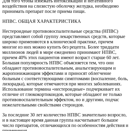
Для того чтобы избежать интоксикации и негативного
воздействия на слизистую оболочку желудка, необходимо
принимать препарат после приема пищи.
НПВС. ОБЩАЯ ХАРАКТЕРИСТИКА
Нестероидные противовоспалительные средства (НПВС)
представляют собой группу лекарственных средств, которые
широко применяются в клинической практике, причем
многие из них можно купить без рецепта. Более тридцати
миллионов людей в мире ежедневно принимают НПВС,
причем 40% этих пациентов имеют возраст старше 60 лет.
Большая популярность НПВС объясняется тем, что они
обладают противовоспалительным, анальгезирующим и
жаропонижающим эффектами и приносят облегчение
больным с соответствующими симптомами (воспаление, боль,
лихорадка), которые отмечаются при многих заболеваниях.
Использование термина «нестероидные» подчеркивает их
отличие от глюкокортикоидов, которые обладают не только
противовоспалительным эффектом, но и другими, подчас
нежелательными свойствами стероидов.
За последние 30 лет количество НПВС значительно возросло,
и в настоящее время данная группа насчитывает большое
число препаратов, отличающихся по особенностям действия и
применения.