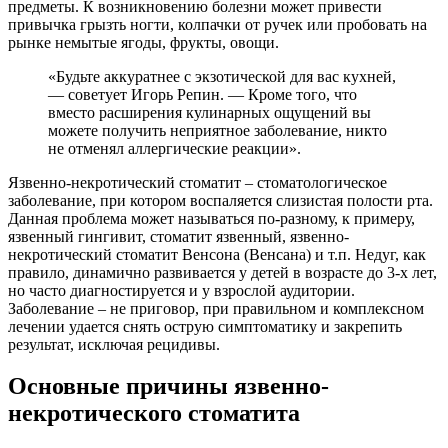
предметы. К возникновению болезни может привести
привычка грызть ногти, колпачки от ручек или пробовать на
рынке немытые ягоды, фрукты, овощи.
«Будьте аккуратнее с экзотической для вас кухней,
— советует Игорь Репин. — Кроме того, что
вместо расширения кулинарных ощущений вы
можете получить неприятное заболевание, никто
не отменял аллергические реакции».
Язвенно-некротический стоматит – стоматологическое
заболевание, при котором воспаляется слизистая полости рта.
Данная проблема может называться по-разному, к примеру,
язвенный гингивит, стоматит язвенный, язвенно-
некротический стоматит Венсона (Венсана) и т.п. Недуг, как
правило, динамично развивается у детей в возрасте до 3-х лет,
но часто диагностируется и у взрослой аудитории.
Заболевание – не приговор, при правильном и комплексном
лечении удается снять острую симптоматику и закрепить
результат, исключая рецидивы.
Основные причины язвенно-
некротического стоматита