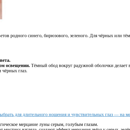
етов родного синего, бирюзового, зеленого. Для чёрных или тём
вета.
ном освещении.
Тёмный обод вокруг радужной оболочки делает 
 чёрных глаз.
ыбрать для длительного ношения и чувствительных глаз — на м
магическое мерцание луны серым, голубым глазам.
т мистику взгляда, создают эффект мерцания звёзд у серых, зелё