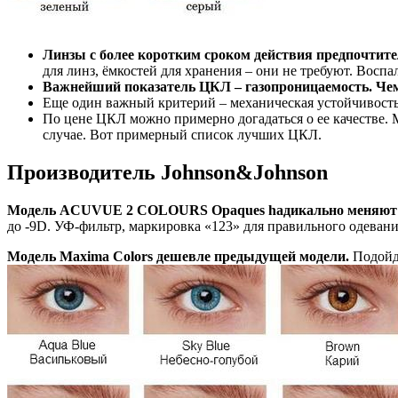
Линзы с более коротким сроком действия предпочтите
для линз, ёмкостей для хранения – они не требуют. Восп
Важнейший показатель ЦКЛ – газопроницаемость. Чем
Еще один важный критерий – механическая устойчивость
По цене ЦКЛ можно примерно догадаться о ее качестве.
случае. Вот примерный список лучших ЦКЛ.
Производитель Johnson&Johnson
Модель ACUVUE 2 COLOURS Opaques hадикально меняют ц
до -9D. УФ-фильтр, маркировка «123» для правильного одевани
Модель Maxima Colors дешевле предыдущей модели.
Подойду