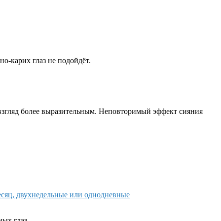
но-карих глаз не подойдёт.
взгляд более выразительным. Неповторимый эффект сияния
есяц, двухнедельные или однодневные
ных глаз.