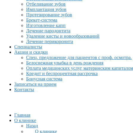
Отбеливание зубов
Имплантация зубов
Протезирование зубов
Брекет-система
Изготовление капп
Лечение пародонтита
Удаление кисты и новообразований
Лечение перикоронита
Специалисты
Акции и скидки
Спец. предложение для пациентов с проф. осмотра.
Белоснежная улыбка в день рождения
Оплата медицинских услуг материнским капитало
Кредит и беспроцентная рассрочка
Бонусная система
Записаться на прием
Контакты
Главная
О клинике
Назад
О клинике