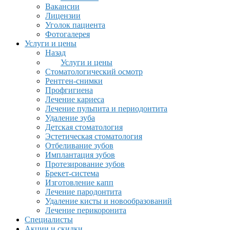
Вакансии
Лицензии
Уголок пациента
Фотогалерея
Услуги и цены
Назад
Услуги и цены
Стоматологический осмотр
Рентген-снимки
Профгигиена
Лечение кариеса
Лечение пульпита и периодонтита
Удаление зуба
Детская стоматология
Эстетическая стоматология
Отбеливание зубов
Имплантация зубов
Протезирование зубов
Брекет-система
Изготовление капп
Лечение пародонтита
Удаление кисты и новообразований
Лечение перикоронита
Специалисты
Акции и скидки