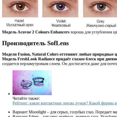
Модель Acuvue 2 Colours Enhancers
хороша для углубления цв
Производитель SofLens
Модели Fusion, Natural Colors оттеняют любые природные ц
Модель FreshLook Radiance придаёт глазам блеск при днев
создается перламутровым слоем. Он достигается даже для почти
Читайте также:
Рейтинг: какие контактные линзы лучше? Какой фирмы в
Вариант Moonlight – для серых, голубых глаз. Передает 
Вариант Edem – для серо-зелёных, зеленых глаз. Углубляю