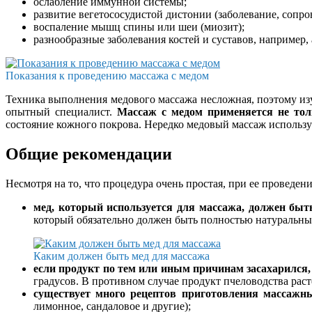
ослабление иммунной системы;
развитие вегетососудистой дистонии (заболевание, соп
воспаление мышц спины или шеи (миозит);
разнообразные заболевания костей и суставов, например, 
Показания к проведению массажа с медом
Техника выполнения медового массажа несложная, поэтому изу
опытный специалист.
Массаж с медом применяется не толь
состояние кожного покрова. Нередко медовый массаж использу
Общие рекомендации
Несмотря на то, что процедура очень простая, при ее проведе
мед, который используется для массажа, должен быт
который обязательно должен быть полностью натуральным
Каким должен быть мед для массажа
если продукт по тем или иным причинам засахарился,
градусов. В противном случае продукт пчеловодства раст
существует много рецептов приготовления массажны
лимонное, сандаловое и другие);