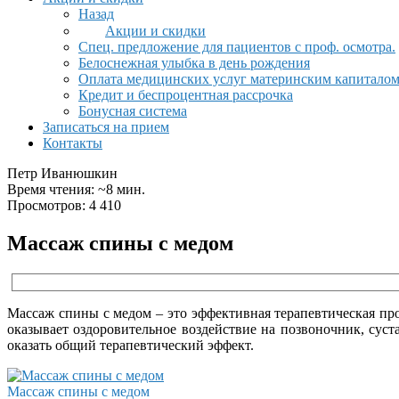
Назад
Акции и скидки
Спец. предложение для пациентов с проф. осмотра.
Белоснежная улыбка в день рождения
Оплата медицинских услуг материнским капитало
Кредит и беспроцентная рассрочка
Бонусная система
Записаться на прием
Контакты
Петр Иванюшкин
Время чтения: ~8 мин.
Просмотров: 4 410
Массаж спины с медом
Массаж спины с медом – это эффективная терапевтическая про
оказывает оздоровительное воздействие на позвоночник, сус
оказать общий терапевтический эффект.
Массаж спины с медом