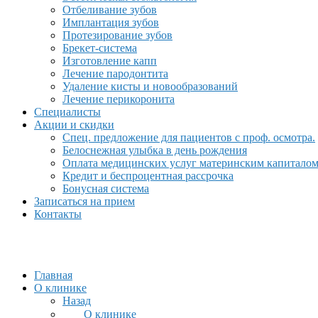
Отбеливание зубов
Имплантация зубов
Протезирование зубов
Брекет-система
Изготовление капп
Лечение пародонтита
Удаление кисты и новообразований
Лечение перикоронита
Специалисты
Акции и скидки
Спец. предложение для пациентов с проф. осмотра.
Белоснежная улыбка в день рождения
Оплата медицинских услуг материнским капитало
Кредит и беспроцентная рассрочка
Бонусная система
Записаться на прием
Контакты
Главная
О клинике
Назад
О клинике