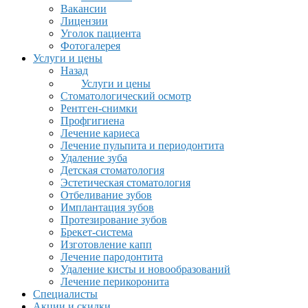
Вакансии
Лицензии
Уголок пациента
Фотогалерея
Услуги и цены
Назад
Услуги и цены
Стоматологический осмотр
Рентген-снимки
Профгигиена
Лечение кариеса
Лечение пульпита и периодонтита
Удаление зуба
Детская стоматология
Эстетическая стоматология
Отбеливание зубов
Имплантация зубов
Протезирование зубов
Брекет-система
Изготовление капп
Лечение пародонтита
Удаление кисты и новообразований
Лечение перикоронита
Специалисты
Акции и скидки