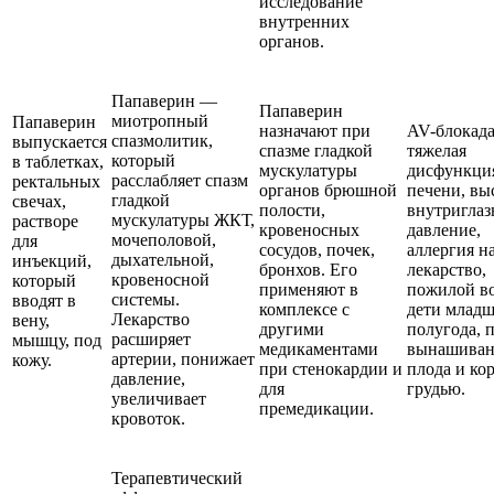
исследование
внутренних
органов.
Папаверин —
Папаверин
миотропный
Папаверин
назначают при
AV-блокада
спазмолитик,
выпускается
спазме гладкой
тяжелая
который
в таблетках,
мускулатуры
дисфункци
расслабляет спазм
ректальных
органов брюшной
печени, вы
гладкой
свечах,
полости,
внутриглаз
мускулатуры ЖКТ,
растворе
кровеносных
давление,
мочеполовой,
для
сосудов, почек,
аллергия н
дыхательной,
инъекций,
бронхов. Его
лекарство,
кровеносной
который
применяют в
пожилой во
системы.
вводят в
комплексе с
дети млад
Лекарство
вену,
другими
полугода, 
расширяет
мышцу, под
медикаментами
вынашиван
артерии, понижает
кожу.
при стенокардии и
плода и ко
давление,
для
грудью.
увеличивает
премедикации.
кровоток.
Терапевтический