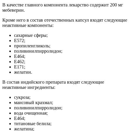
В качестве главного компонента лекарство содержит 200 мг
мебеверин.
Кроме него в состав отечественных капсул входят следующие
неактивные компоненты:
сахарные сферы;
Е572;
пропиленгликоль;
поливинилпирролидон;
Е464;
Е462;
Е171;
желатин.
В состав индийского препарата входят следующие
неактивные ингредиенты:
сукроза;
маисовый крахмал;
поливинилпирролидон;
вода очищенная;
Е464;
титановые белила;
желатина;