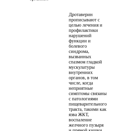
Дротаверин
прописывают с
целью лечения и
профилактики
нарушений
функции и
болевого
синдрома,
вызванных
спазмом гладкой
мускулатуры
внутренних
органов, в том
числе, когда
неприятные
симптомы связаны
с патологиями
пищеварительного
тракта, такими как
язва ЖКТ,
воспаление
желчного пузыря
и прямой кишки,