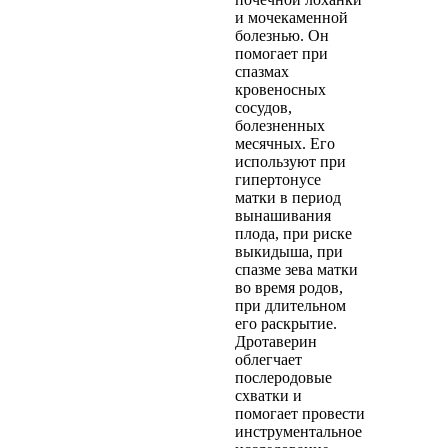
и мочекаменной
болезнью. Он
помогает при
спазмах
кровеносных
сосудов,
болезненных
месячных. Его
используют при
гипертонусе
матки в период
вынашивания
плода, при риске
выкидыша, при
спазме зева матки
во время родов,
при длительном
его раскрытие.
Дротаверин
облегчает
послеродовые
схватки и
помогает провести
инструментальное