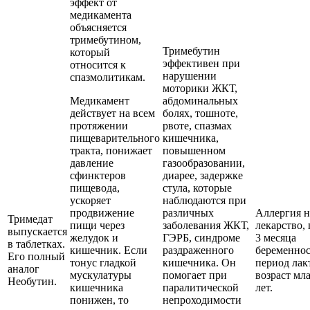
эффект от
медикамента
объясняется
тримебутином,
Тримебутин
который
эффективен при
относится к
нарушении
спазмолитикам.
моторики ЖКТ,
Медикамент
абдоминальных
действует на всем
болях, тошноте,
протяжении
рвоте, спазмах
пищеварительного
кишечника,
тракта, понижает
повышенном
давление
газообразовании,
сфинктеров
диарее, задержке
пищевода,
стула, которые
ускоряет
наблюдаются при
продвижение
различных
Аллергия н
Тримедат
пищи через
заболевания ЖКТ,
лекарство,
выпускается
желудок и
ГЭРБ, синдроме
3 месяца
в таблетках.
кишечник. Если
раздраженного
беременнос
Его полный
тонус гладкой
кишечника. Он
период лак
аналог
мускулатуры
помогает при
возраст мл
Необутин.
кишечника
паралитической
лет.
понижен, то
непроходимости