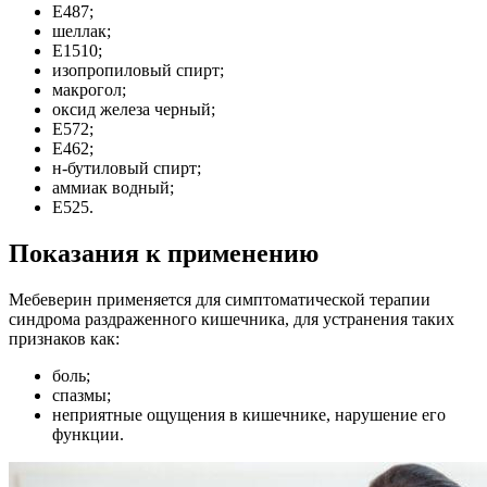
Е487;
шеллак;
Е1510;
изопропиловый спирт;
макрогол;
оксид железа черный;
Е572;
Е462;
н-бутиловый спирт;
аммиак водный;
Е525.
Показания к применению
Мебеверин применяется для симптоматической терапии
синдрома раздраженного кишечника, для устранения таких
признаков как:
боль;
спазмы;
неприятные ощущения в кишечнике, нарушение его
функции.