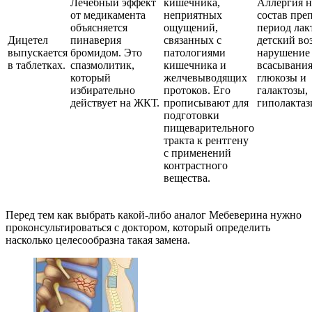
Лечебный эффект
кишечника,
Аллергия н
от медикамента
неприятных
состав преп
объясняется
ощущений,
период лак
Дицетел
пинаверия
связанных с
детский воз
выпускается
бромидом. Это
патологиями
нарушение
в таблетках.
спазмолитик,
кишечника и
всасывани
который
желчевыводящих
глюкозы и
избирательно
протоков. Его
галактозы,
действует на ЖКТ.
прописывают для
гиполактаз
подготовки
пищеварительного
тракта к рентгену
с применений
контрастного
вещества.
Перед тем как выбрать какой-либо аналог Мебеверина нужно
проконсультироваться с доктором, который определить
насколько целесообразна такая замена.