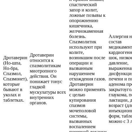
спастический
запор и колит,
ложные позывы к
опорожнению
кишечника,
желчнокаменная
болезнь.
Аллергия н
Спазмолитик
состав
используют при
медикамент
колите,
кардиоген
Дротаверин
Дротаверин
возникшим после
шок, низко
относится к
(Но-шпа,
операции и
давление,
спазмолитикам
Но-бра,
вызванным
выраженна
миотропного
Спазмол,
нарушением
дисфункци
действия. Он
Спазмонет),
отхождения газов.
печени и п
понижает тонус
которые
Дротаверин
аденома пр
гладкой
бывают в
можно применять
закрытоуго
мускулатуры всех
уколах и
с целью
глаукома, 
внутренних
таблетках.
купирования
лактации, 
органов.
спазмов
возраст (дл
мочеполовой
инъекцион
системы,
форм, табл
вызванных
можно с 3 л
воспалением
почечной лоханки