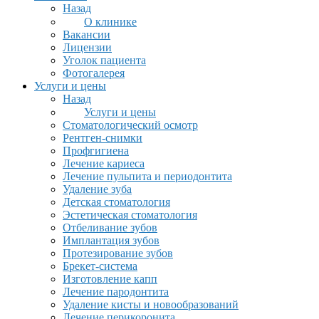
Назад
О клинике
Вакансии
Лицензии
Уголок пациента
Фотогалерея
Услуги и цены
Назад
Услуги и цены
Стоматологический осмотр
Рентген-снимки
Профгигиена
Лечение кариеса
Лечение пульпита и периодонтита
Удаление зуба
Детская стоматология
Эстетическая стоматология
Отбеливание зубов
Имплантация зубов
Протезирование зубов
Брекет-система
Изготовление капп
Лечение пародонтита
Удаление кисты и новообразований
Лечение перикоронита