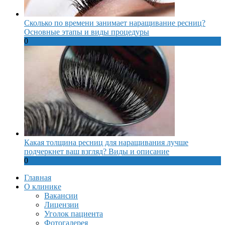
Сколько по времени занимает наращивание ресниц?
Основные этапы и виды процедуры
0
Какая толщина ресниц для наращивания лучше
подчеркнет ваш взгляд? Виды и описание
0
Главная
О клинике
Вакансии
Лицензии
Уголок пациента
Фотогалерея