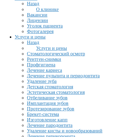
Назад
О клинике
Вакансии
Лицензии
Уголок пациента
Фотогалерея
Услуги и цены
Назад
Услуги и цены
Стоматологический осмотр
Рентген-снимки
Профгигиена
Лечение кариеса
Лечение пульпита и периодонтита
Удаление зуба
Детская стоматология
Эстетическая стоматология
Отбеливание зубов
Имплантация зубов
Протезирование зубов
Брекет-система
Изготовление капп
Лечение пародонтита
Удаление кисты и новообразований
Лечение перикоронита