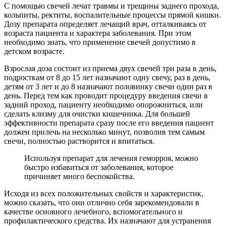
С помощью свечей лечат травмы и трещины заднего прохода,
кольпиты, ректиты, воспалительные процессы прямой кишки.
Дозу препарата определяет лечащий врач, отталкиваясь от
возраста пациента и характера заболевания. При этом
необходимо знать, что применение свечей допустимо в
детском возрасте.
Взрослая доза состоит из приема двух свечей три раза в день,
подросткам от 8 до 15 лет назначают одну свечу, раз в день,
детям от 3 лет и до 8 назначают половинку свечи один раз в
день. Перед тем как проводит процедуру введения свечи в
задний проход, пациенту необходимо опорожниться, или
сделать клизму для очистки кишечника. Для большей
эффективности препарата сразу после его введения пациент
должен прилечь на несколько минут, позволив тем самым
свечи, полностью растворится и впитаться.
Используя препарат для лечения геморроя, можно
быстро избавиться от заболевания, которое
причиняет много беспокойства.
Исходя из всех положительных свойств и характеристик,
можно сказать, что они отлично себя зарекомендовали в
качестве основного лечебного, вспомогательного и
профилактического средства. Их назначают для устранения