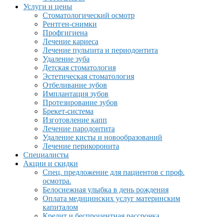
Услуги и цены
Стоматологический осмотр
Рентген-снимки
Профгигиена
Лечение кариеса
Лечение пульпита и периодонтита
Удаление зуба
Детская стоматология
Эстетическая стоматология
Отбеливание зубов
Имплантация зубов
Протезирование зубов
Брекет-система
Изготовление капп
Лечение пародонтита
Удаление кисты и новообразований
Лечение перикоронита
Специалисты
Акции и скидки
Спец. предложение для пациентов с проф.
осмотра.
Белоснежная улыбка в день рождения
Оплата медицинских услуг материнским
капиталом
Кредит и беспроцентная рассрочка