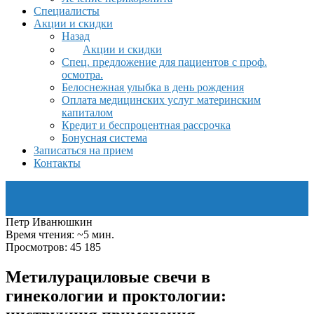
Специалисты
Акции и скидки
Назад
Акции и скидки
Спец. предложение для пациентов с проф.
осмотра.
Белоснежная улыбка в день рождения
Оплата медицинских услуг материнским
капиталом
Кредит и беспроцентная рассрочка
Бонусная система
Записаться на прием
Контакты
Петр Иванюшкин
Время чтения: ~5 мин.
Просмотров: 45 185
Метилурациловые свечи в
гинекологии и проктологии: