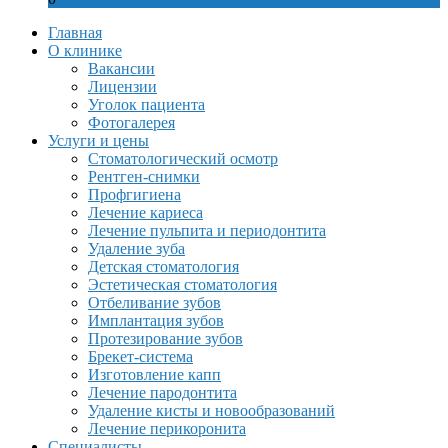
Главная
О клинике
Вакансии
Лицензии
Уголок пациента
Фотогалерея
Услуги и цены
Стоматологический осмотр
Рентген-снимки
Профгигиена
Лечение кариеса
Лечение пульпита и периодонтита
Удаление зуба
Детская стоматология
Эстетическая стоматология
Отбеливание зубов
Имплантация зубов
Протезирование зубов
Брекет-система
Изготовление капп
Лечение пародонтита
Удаление кисты и новообразований
Лечение перикоронита
Специалисты