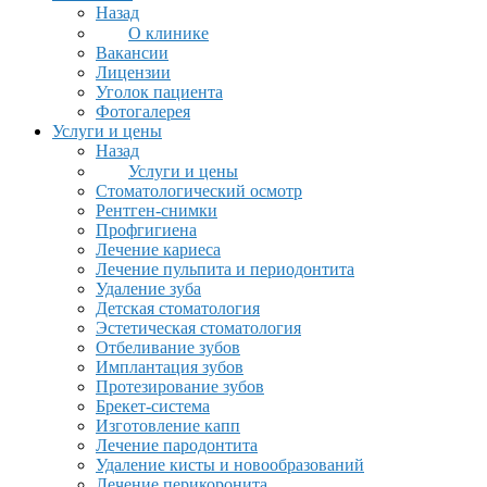
Назад
О клинике
Вакансии
Лицензии
Уголок пациента
Фотогалерея
Услуги и цены
Назад
Услуги и цены
Стоматологический осмотр
Рентген-снимки
Профгигиена
Лечение кариеса
Лечение пульпита и периодонтита
Удаление зуба
Детская стоматология
Эстетическая стоматология
Отбеливание зубов
Имплантация зубов
Протезирование зубов
Брекет-система
Изготовление капп
Лечение пародонтита
Удаление кисты и новообразований
Лечение перикоронита