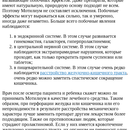
вызывающие побочных эффектов. Даже препараты, которые
имеют натуральную, природную основу подходят не всем.
Поэтому Мотилиум не составляет исключения. Побочные
эффекты могут выражаться как сильно, так и умеренно,
иногда даже незаметно. Больше всего побочные явления
наблюдаются:
в эндокринной системе. В этом случае развивается
гинекомастия, галакторея, гиперпролактинемия;
в центральной нервной системе. В этом случае
наблюдаются экстрапирамидные нарушения, которые
проходят, как только прекратить прием суспензии или
таблеток;
в пищеварительной системе. В этом случае очень редко
наблюдается
расстройство желудочно-кишечного тракта
,
очень редко можно заметить спастическое сокращение
кишечника.
Врач после осмотра пациента и ребенка скажет можно ли
принимать Мотилиум в качестве лечебного средства. Таким
образом, при перфорации желудка или кишечника или его
непроходимости в результате расстройства механического
характера лучше заменить препарат другим лекарством более
подходящим. Также он противопоказан людям, которые
страдают пролактиномой. Если у них имеется кровотечение
желудочно-кишечного тракта, их организм не переносит один