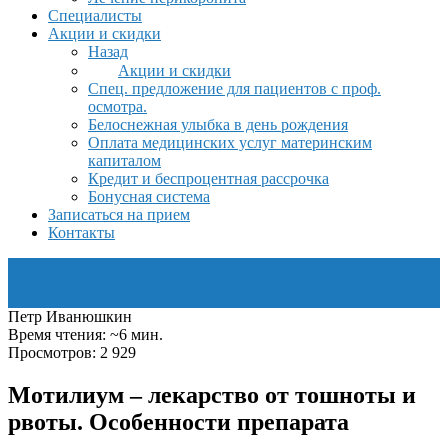
Специалисты
Акции и скидки
Назад
Акции и скидки
Спец. предложение для пациентов с проф.
осмотра.
Белоснежная улыбка в день рождения
Оплата медицинских услуг материнским
капиталом
Кредит и беспроцентная рассрочка
Бонусная система
Записаться на прием
Контакты
Петр Иванюшкин
Время чтения: ~6 мин.
Просмотров: 2 929
Мотилиум – лекарство от тошноты и
рвоты. Особенности препарата