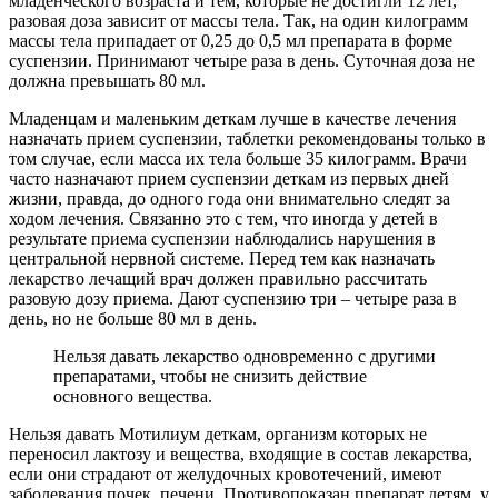
младенческого возраста и тем, которые не достигли 12 лет,
разовая доза зависит от массы тела. Так, на один килограмм
массы тела припадает от 0,25 до 0,5 мл препарата в форме
суспензии. Принимают четыре раза в день. Суточная доза не
должна превышать 80 мл.
Младенцам и маленьким деткам лучше в качестве лечения
назначать прием суспензии, таблетки рекомендованы только в
том случае, если масса их тела больше 35 килограмм. Врачи
часто назначают прием суспензии деткам из первых дней
жизни, правда, до одного года они внимательно следят за
ходом лечения. Связанно это с тем, что иногда у детей в
результате приема суспензии наблюдались нарушения в
центральной нервной системе. Перед тем как назначать
лекарство лечащий врач должен правильно рассчитать
разовую дозу приема. Дают суспензию три – четыре раза в
день, но не больше 80 мл в день.
Нельзя давать лекарство одновременно с другими
препаратами, чтобы не снизить действие
основного вещества.
Нельзя давать Мотилиум деткам, организм которых не
переносил лактозу и вещества, входящие в состав лекарства,
если они страдают от желудочных кровотечений, имеют
заболевания почек, печени. Противопоказан препарат детям, у