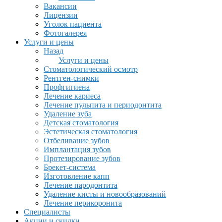
Вакансии
Лицензии
Уголок пациента
Фотогалерея
Услуги и цены
Назад
Услуги и цены
Стоматологический осмотр
Рентген-снимки
Профгигиена
Лечение кариеса
Лечение пульпита и периодонтита
Удаление зуба
Детская стоматология
Эстетическая стоматология
Отбеливание зубов
Имплантация зубов
Протезирование зубов
Брекет-система
Изготовление капп
Лечение пародонтита
Удаление кисты и новообразований
Лечение перикоронита
Специалисты
Акции и скидки