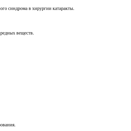
вого синдрома в хирургии катаракты.
вредных веществ.
зования.