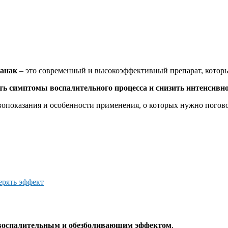
ванак
– это современный и высокоэффективный препарат, кото
ть симптомы воспалительного процесса и снизить интенсивн
опоказания и особенности применения, о которых нужно поговор
ерять эффект
воспалительным и обезболивающим эффектом
.