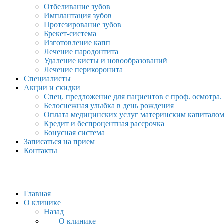
Отбеливание зубов
Имплантация зубов
Протезирование зубов
Брекет-система
Изготовление капп
Лечение пародонтита
Удаление кисты и новообразований
Лечение перикоронита
Специалисты
Акции и скидки
Спец. предложение для пациентов с проф. осмотра.
Белоснежная улыбка в день рождения
Оплата медицинских услуг материнским капитало
Кредит и беспроцентная рассрочка
Бонусная система
Записаться на прием
Контакты
Главная
О клинике
Назад
О клинике