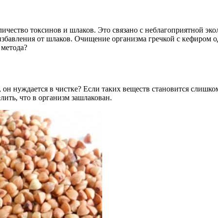
личество токсинов и шлаков. Это связано с неблагоприятной эк
бавления от шлаков. Очищение организма гречкой с кефиром оди
 метода?
в, он нуждается в чистке? Если таких веществ становится слишк
ить, что в организм зашлакован.