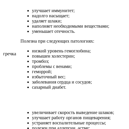
улучшает иммунитет;
надолго насыщает;
удаляет шлаки;
наполняет необходимыми веществами;
уменьшает отечность.
Полезна при следующих патологиях:
низкий уровень гемоглобина;
гречка
повышен холестерин;
тромбоз;
проблемы с венами;
геморрой;
избыточный вес;
заболевания сердца и сосудов;
сахарный диабет.
увеличивает скорость выведение шлаков;
улучшает работу органов пищеварения;
устраняет воспалительные процессы;
полезен при аллергии, астме;