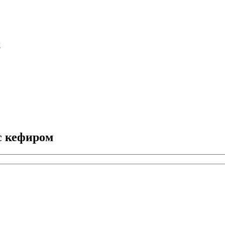
м
с кефиром