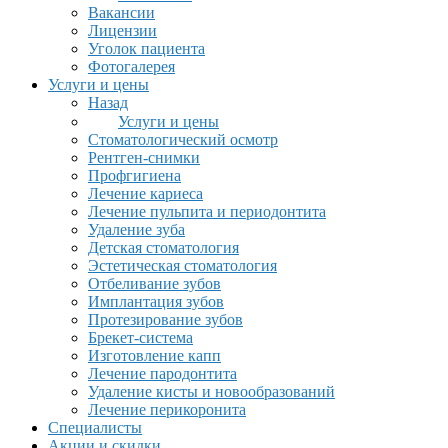
Вакансии
Лицензии
Уголок пациента
Фотогалерея
Услуги и цены
Назад
Услуги и цены
Стоматологический осмотр
Рентген-снимки
Профгигиена
Лечение кариеса
Лечение пульпита и периодонтита
Удаление зуба
Детская стоматология
Эстетическая стоматология
Отбеливание зубов
Имплантация зубов
Протезирование зубов
Брекет-система
Изготовление капп
Лечение пародонтита
Удаление кисты и новообразований
Лечение перикоронита
Специалисты
Акции и скидки