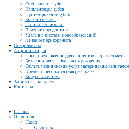
Отбеливание зубов
Имплантация зубов
Протезирование зубов
Брекет-система
Изготовление капп
Лечение пародонтита
Удаление кисты и новообразований
Лечение перикоронита
Специалисты
Акции и скидки
Спец. предложение для пациентов с проф. осмотра.
Белоснежная улыбка в день рождения
Оплата медицинских услуг материнским капитало
Кредит и беспроцентная рассрочка
Бонусная система
Записаться на прием
Контакты
Главная
О клинике
Назад
О клинике