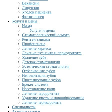
Вакансии
Лицензии
Уголок пациента
Фотогалерея
Услуги и цены
Назад
Услуги и цены
Стоматологический осмотр
Рентген-снимки
Профгигиена
Лечение кариеса
Лечение пульпита и периодонтита
Удаление зуба
Детская стоматология
Эстетическая стоматология
Отбеливание зубов
Имплантация зубов
Протезирование зубов
Брекет-система
Изготовление капп
Лечение пародонтита
Удаление кисты и новообразований
Лечение перикоронита
Специалисты
Акции и скидки