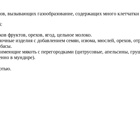
тов, вызывающих газообразование, содержащих много клетчатк
:
ов фруктов, орехов, ягод, цельное молоко.
очные изделия с добавлением семян, изюма, мюслей, орехов, от
лбасы.
имеющие мякоть с перегородками (цитрусовые, апельсины, груш
енно в мундире).
отью.