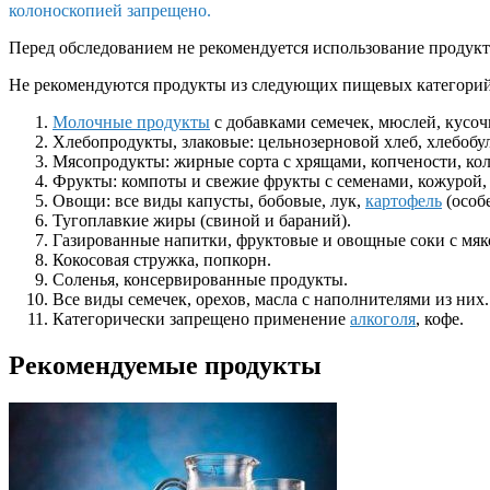
колоноскопией запрещено.
Перед обследованием не рекомендуется использование продук
Не рекомендуются продукты из следующих пищевых категорий
Молочные продукты
с добавками семечек, мюслей, кусочк
Хлебопродукты, злаковые: цельнозерновой хлеб, хлебобул
Мясопродукты: жирные сорта с хрящами, копчености, ко
Фрукты: компоты и свежие фрукты с семенами, кожурой, 
Овощи: все виды капусты, бобовые, лук,
картофель
(особ
Тугоплавкие жиры (свиной и бараний).
Газированные напитки, фруктовые и овощные соки с мяк
Кокосовая стружка, попкорн.
Соленья, консервированные продукты.
Все виды семечек, орехов, масла с наполнителями из них.
Категорически запрещено применение
алкоголя
, кофе.
Рекомендуемые продукты