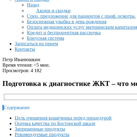
Назад
Акции и скидки
Спец. предложение для пациентов с проф. осмотра.
Белоснежная улыбка в день рождения
Оплата медицинских услуг материнским капитало
Кредит и беспроцентная рассрочка
Бонусная система
Записаться на прием
Контакты
Петр Иванюшкин
Время чтения: ~5 мин.
Просмотров: 4 182
Подготовка к диагностике ЖКТ – что м
Содержание
Цель очищения кишечника перед процедурой
Оценка качества по Бостонской шкале
Запрещенные продукты
Рекомендуемые продукты