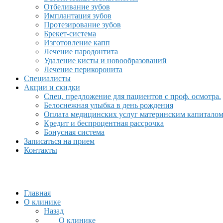
Отбеливание зубов
Имплантация зубов
Протезирование зубов
Брекет-система
Изготовление капп
Лечение пародонтита
Удаление кисты и новообразований
Лечение перикоронита
Специалисты
Акции и скидки
Спец. предложение для пациентов с проф. осмотра.
Белоснежная улыбка в день рождения
Оплата медицинских услуг материнским капитало
Кредит и беспроцентная рассрочка
Бонусная система
Записаться на прием
Контакты
Главная
О клинике
Назад
О клинике