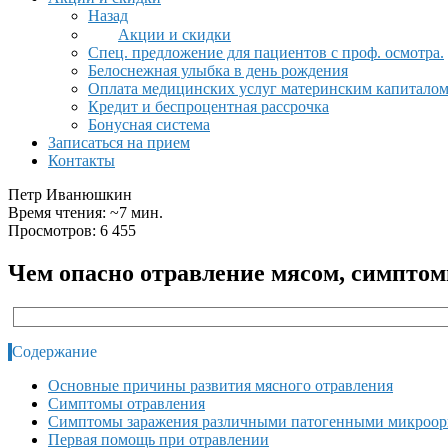
Назад
Акции и скидки
Спец. предложение для пациентов с проф. осмотра.
Белоснежная улыбка в день рождения
Оплата медицинских услуг материнским капитало
Кредит и беспроцентная рассрочка
Бонусная система
Записаться на прием
Контакты
Петр Иванюшкин
Время чтения: ~7 мин.
Просмотров: 6 455
Чем опасно отравление мясом, симпто
Содержание
Основные причины развития мясного отравления
Симптомы отравления
Симптомы заражения различными патогенными микроор
Первая помощь при отравлении