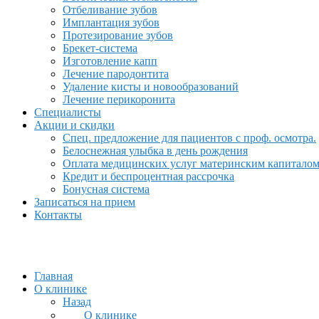
Отбеливание зубов
Имплантация зубов
Протезирование зубов
Брекет-система
Изготовление капп
Лечение пародонтита
Удаление кисты и новообразований
Лечение перикоронита
Специалисты
Акции и скидки
Спец. предложение для пациентов с проф. осмотра.
Белоснежная улыбка в день рождения
Оплата медицинских услуг материнским капитало
Кредит и беспроцентная рассрочка
Бонусная система
Записаться на прием
Контакты
Главная
О клинике
Назад
О клинике