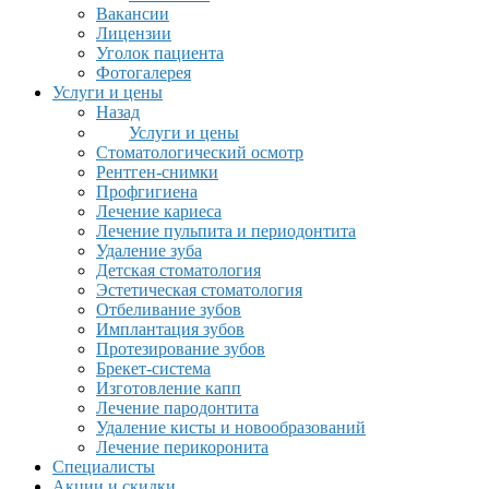
Вакансии
Лицензии
Уголок пациента
Фотогалерея
Услуги и цены
Назад
Услуги и цены
Стоматологический осмотр
Рентген-снимки
Профгигиена
Лечение кариеса
Лечение пульпита и периодонтита
Удаление зуба
Детская стоматология
Эстетическая стоматология
Отбеливание зубов
Имплантация зубов
Протезирование зубов
Брекет-система
Изготовление капп
Лечение пародонтита
Удаление кисты и новообразований
Лечение перикоронита
Специалисты
Акции и скидки