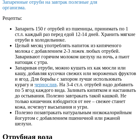
Запаренные отруби на завтрак полезные для
организма.
Рецепты:
Запарить 150 г отрубей из пшеницы, принимать по 1
ст.л. каждый раз перед едой 12-14 дней. Хранить мягкие
отруби в холодильнике.
Целый месяц употреблять напиток из кипяченого
молока с добавлением 2-3 ложек любых отрубей.
Заваривают горячим молоком шелуху на ночь, а пьют
натощак с утра.
Запаривая отруби, можно кушать их как мюсли или
кашу, добавляя кусочки свежих или мороженых фруктов
и ягод. Для борьбы с запором лучше использовать
курагу и
чернослив
. На 3-4 ст.л. отрубей надо добавить
по 5 ягод каждого вида. Заливать кипятком и настаивать
до остывания. Полезно завтракать такой кашкой. Не
только кишечник взбодрится от нее – свежее станет
кожа, исчезнут высыпания и угри.
Полезно позавтракать натуральным низкокалорийным
йогуртом с добавлением пшеничной или ржаной
шелухи.
Отрубная вода