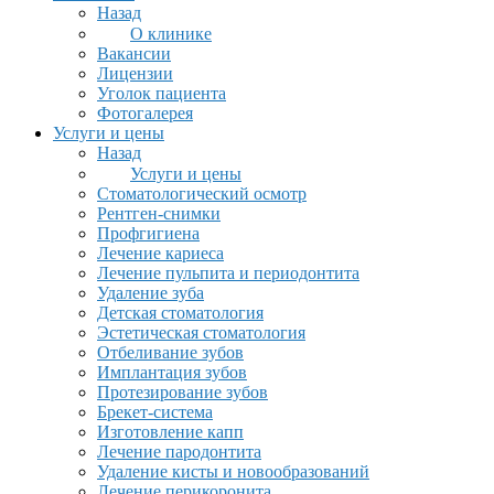
Назад
О клинике
Вакансии
Лицензии
Уголок пациента
Фотогалерея
Услуги и цены
Назад
Услуги и цены
Стоматологический осмотр
Рентген-снимки
Профгигиена
Лечение кариеса
Лечение пульпита и периодонтита
Удаление зуба
Детская стоматология
Эстетическая стоматология
Отбеливание зубов
Имплантация зубов
Протезирование зубов
Брекет-система
Изготовление капп
Лечение пародонтита
Удаление кисты и новообразований
Лечение перикоронита