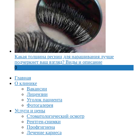
Какая толщина ресниц для наращивания лучше
подчеркнет ваш взгляд? Виды и описание
0
Главная
О клинике
Вакансии
Лицензии
Уголок пациента
Фотогалерея
Услуги и цены
Стоматологический осмотр
Рентген-снимки
Профгигиена
Лечение кариеса