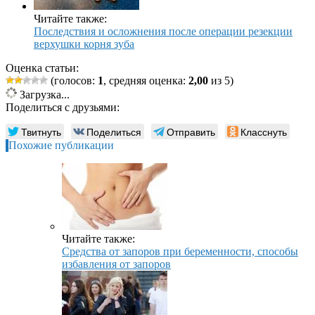
Читайте также:
Последствия и осложнения после операции резекции
верхушки корня зуба
Оценка статьи:
(голосов:
1
, средняя оценка:
2,00
из 5)
Загрузка...
Поделиться с друзьями:
Твитнуть
Поделиться
Отправить
Класснуть
Похожие публикации
Читайте также:
Средства от запоров при беременности, способы
избавления от запоров