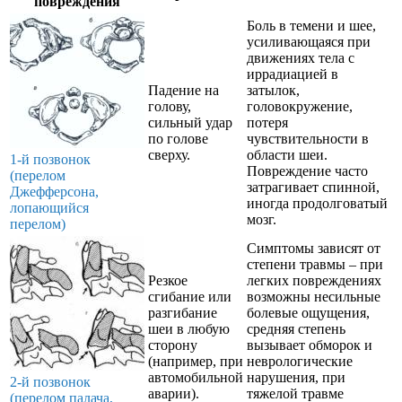
повреждения
Боль в темени и шее,
усиливающаяся при
движениях тела с
иррадиацией в
Падение на
затылок,
голову,
головокружение,
сильный удар
потеря
по голове
чувствительности в
сверху.
области шеи.
1-й позвонок
Повреждение часто
(перелом
затрагивает спинной,
Джефферсона,
иногда продолговатый
лопающийся
мозг.
перелом)
Симптомы зависят от
степени травмы – при
Резкое
легких повреждениях
сгибание или
возможны несильные
разгибание
болевые ощущения,
шеи в любую
средняя степень
сторону
вызывает обморок и
(например, при
неврологические
автомобильной
нарушения, при
2-й позвонок
аварии).
тяжелой травме
(перелом палача,