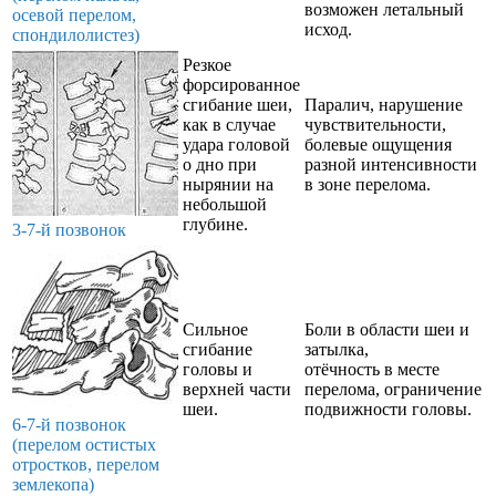
возможен летальный
осевой перелом,
исход.
спондилолистез)
Резкое
форсированное
сгибание шеи,
Паралич, нарушение
как в случае
чувствительности,
удара головой
болевые ощущения
о дно при
разной интенсивности
нырянии на
в зоне перелома.
небольшой
глубине.
3-7-й позвонок
Сильное
Боли в области шеи и
сгибание
затылка,
головы и
отёчность в месте
верхней части
перелома, ограничение
шеи.
подвижности головы.
6-7-й позвонок
(перелом остистых
отростков, перелом
землекопа)