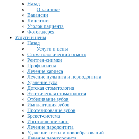
Назад
О клинике
Вакансии
Лицензии
Уголок пациента
Фотогалерея
Услуги и цены
Назад
Услуги и цены
Стоматологический осмотр
Рентген-снимки
Профгигиена
Лечение кариеса
Лечение пульпита и периодонтита
Удаление зуба
Детская стоматология
Эстетическая стоматология
Отбеливание зубов
Имплантация зубов
Протезирование зубов
Брекет-система
Изготовление капп
Лечение пародонтита
Удаление кисты и новообразований
Лечение перикоронита