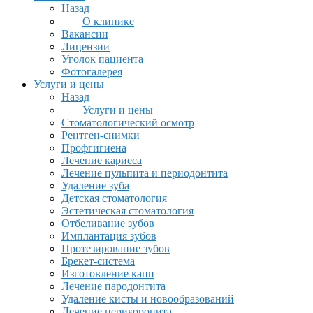
Назад
О клинике
Вакансии
Лицензии
Уголок пациента
Фотогалерея
Услуги и цены
Назад
Услуги и цены
Стоматологический осмотр
Рентген-снимки
Профгигиена
Лечение кариеса
Лечение пульпита и периодонтита
Удаление зуба
Детская стоматология
Эстетическая стоматология
Отбеливание зубов
Имплантация зубов
Протезирование зубов
Брекет-система
Изготовление капп
Лечение пародонтита
Удаление кисты и новообразований
Лечение перикоронита