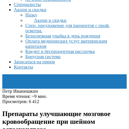
Специалисты
Акции и скидки
Назад
Акции и скидки
Спец. предложение для пациентов с проф.
осмотра.
Белоснежная улыбка в день рождения
Оплата медицинских услуг материнским
капиталом
Кредит и беспроцентная рассрочка
Бонусная система
Записаться на прием
Контакты
Петр Иванюшкин
Время чтения: ~9 мин.
Просмотров: 6 412
Препараты улучшающие мозговое
кровообращение при шейном