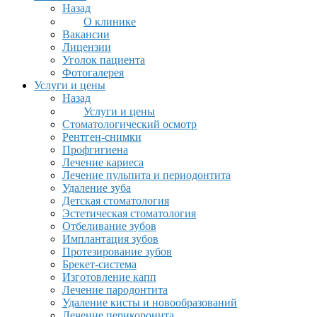
Назад
О клинике
Вакансии
Лицензии
Уголок пациента
Фотогалерея
Услуги и цены
Назад
Услуги и цены
Стоматологический осмотр
Рентген-снимки
Профгигиена
Лечение кариеса
Лечение пульпита и периодонтита
Удаление зуба
Детская стоматология
Эстетическая стоматология
Отбеливание зубов
Имплантация зубов
Протезирование зубов
Брекет-система
Изготовление капп
Лечение пародонтита
Удаление кисты и новообразований
Лечение перикоронита