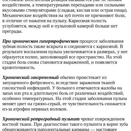
воздействием, а температурными перепадами или сильными
вкусовыми стимуляторами (сладкая, кислая или острая пища).
Механические воздействия на зуб почти не причиняют боли,
в отличие от нажатия на пульпу. Кариозная полость
углубляется, между ней и пульповой камерой больше нет
преграды.
При хроническом гипертрофическом
процессе заболевания
зубная полость также вскрыта и соединяется с кариозной. В
результате воспаления пульпа увеличивается в размерах, у нее
образуется полип, заполняющий все пространство. На этой
стадии боль снова становится выраженной, и появляется
кровоточивость.
Хронический гангренозный
обычно проистекает из
запущенного фиброзного, вследствие заражения тканей
гнилостной инфекцией. У больного отмечаются жалобы на
запах изо рта и длительную боль от различных воздействий,
особенно температурных. На этой стадии заболевания пульпа
меняет цвет на грязно-серый, ее чувствительность снижается
из-за атрофии нервных волокон.
Хронический ретроградный пульпит
чреват повреждением
костной ткани. При диагностике такого пульпита в корне зуба
обнаруживаются пародонтальные карманы — настоящее