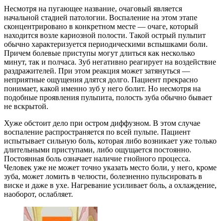
Несмотря на пугающее название, очаговый является
начальной стадией патологии. Воспаление на этом этапе
сконцентрировано в конкретном месте — очаге, который
находится возле кариозной полости. Такой острый пульпит
обычно характеризуется периодическими вспышками боли.
Причем болевые приступы могут длиться как несколько
минут, так и полчаса. Зуб негативно реагирует на воздействие
раздражителей. При этом реакция может затянуться —
неприятные ощущения длятся долго. Пациент прекрасно
понимает, какой именно зуб у него болит. Но несмотря на
подобные проявления пульпита, полость зуба обычно бывает
не вскрытой.
Хуже обстоит дело при остром диффузном. В этом случае
воспаление распространяется по всей пульпе. Пациент
испытывает сильную боль, которая либо возникает уже только
длительными приступами, либо ощущается постоянно.
Постоянная боль означает наличие гнойного процесса.
Человек уже не может точно указать место боли, у него, кроме
зуба, может ломить в челюсти, болезненно пульсировать в
виске и даже в ухе. Нагревание усиливает боль, а охлаждение,
наоборот, ослабляет.