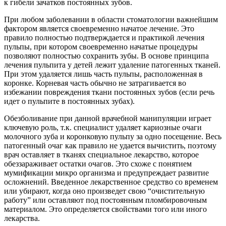
к гибели зачатков постоянных зубов.
При любом заболевании в области стоматологии важнейшим
фактором является своевременно начатое лечение. Это
правило полностью подтверждается и практикой лечения
пульпы, при котором своевременно начатые процедуры
позволяют полностью сохранить зубы. В основе принципа
лечения пульпита у детей лежит удаление патогенных тканей.
При этом удаляется лишь часть пульпы, расположенная в
коронке. Корневая часть обычно не затрагивается во
избежании повреждения ткани постоянных зубов (если речь
идет о пульпите в постоянных зубах).
Обезболивание при данной врачебной манипуляции играет
ключевую роль, т.к. специалист удаляет кариозные очаги
молочного зуба и коронковую пульпу за одно посещение. Весь
патогенный очаг как правило не удается вычистить, поэтому
врач оставляет в тканях специальное лекарство, которое
обеззараживает остатки очагов. Это схоже с понятием
мумификации микро организма и предупреждает развитие
осложнений. Введенное лекарственное средство со временем
или убирают, когда оно произведет свою “очистительную
работу” или оставляют под постоянным пломбировочным
материалом. Это определяется свойствами того или иного
лекарства.