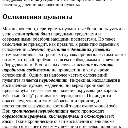
именно удалении воспаленной пульпы.
Осложнения пульпита
Можно, конечно, перетерпеть пульпитные боли, пользуясь для
успокоения
зубной боли
народными средствами и
современными обезболивающими препаратами. Но такое
самолечение приводит, как правило, к развитию серьезных
осложнений.
Лечение пульпита в домашних условиях
возможно лишь в экстренных случаях при вызове стоматолога
на дом, который прибудет со всем необходимым для лечения
оборудованием. В остальных случаях
лечение пульпита
народными средствами
не приведет ни к чему, кроме
осложнений. Одним из наиболее частых осложнений
пульпита является
периодонтит
. Инфекция, находящаяся в
воспаленной пульпе, медленно, но верно проникает за
пределы зуба и вызывает воспаление окружающих корень
зуба тканей вЂ“ развивается периодонтит. Периодонтит
опасен тем, что при этом заболевании происходит
постепенное разрушение костной ткани около корней зуба.
При
хроническом периодонтите
часто происходит
образование гранулем, кистогранулем и околокорневых
кист
.
Такие хронические очаги воспаления очень плохо
поддаются терапевтическому лечению и нередко приводят к