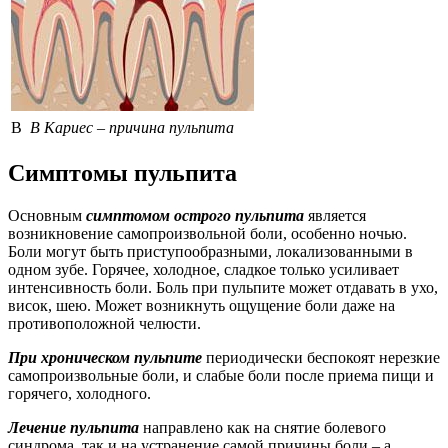
В
В Кариес – причина пульпита
Симптомы пульпита
Основным
симптомом острого пульпита
является
возникновение самопроизвольной боли, особенно ночью.
Боли могут быть приступообразными, локализованными в
одном зубе. Горячее, холодное, сладкое только усиливает
интенсивность боли. Боль при пульпите может отдавать в ухо,
висок, шею. Может возникнуть ощущение боли даже на
противоположной челюсти.
При хроническом пульпите
периодически беспокоят нерезкие
самопроизвольные боли, и слабые боли после приема пищи и
горячего, холодного.
Лечение пульпита
направлено как на снятие болевого
синдрома, так и на устранение самой причины боли – а