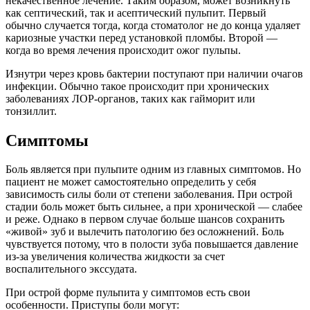
некачественное лечение. Таким образом, может возникнуть
как септический, так и асептический пульпит. Первый
обычно случается тогда, когда стоматолог не до конца удаляет
кариозные участки перед установкой пломбы. Второй —
когда во время лечения происходит ожог пульпы.
Изнутри через кровь бактерии поступают при наличии очагов
инфекции. Обычно такое происходит при хронических
заболеваниях ЛОР-органов, таких как гайморит или
тонзиллит.
Симптомы
Боль является при пульпите одним из главных симптомов. Но
пациент не может самостоятельно определить у себя
зависимость силы боли от степени заболевания. При острой
стадии боль может быть сильнее, а при хронической — слабее
и реже. Однако в первом случае больше шансов сохранить
«живой» зуб и вылечить патологию без осложнений. Боль
чувствуется потому, что в полости зуба повышается давление
из-за увеличения количества жидкости за счет
воспалительного экссудата.
При острой форме пульпита у симптомов есть свои
особенности. Приступы боли могут: