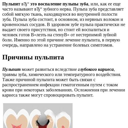
Пульпит
вЂ“
это воспаление пульпы зуба
, или, как ее еще
часто называют вЂ“ зубного нерва. Пульпа зуба представляет
собой мягкую ткань, находящуюся во внутренней полости
зуба. Пульпа зуба состоит, в основном, из нервных волокон и
кровеносных сосудов. В здоровом зубе пульпа практически не
выдает своего присутствия, но стоит ей воспалиться и
человек готов В«лезть на стенуВ» от нестерпимой зубной
боли. Именно по этой причине лечение пульпита, в первую
очередь, направлено на устранение болевых симптомов.
Причины пульпита
Пульпит
может развиться вследствие
глубокого кариеса
,
травмы зуба, химического или температурного воздействия.
Также причиной пульпита может быть связан с
распространением инфекции гематогенным путем с током
крови при некоторых заболеваниях. Осложнения при лечении
кариеса также могут спровоцировать пульпит.