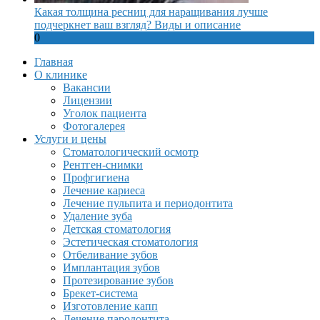
Какая толщина ресниц для наращивания лучше
подчеркнет ваш взгляд? Виды и описание
0
Главная
О клинике
Вакансии
Лицензии
Уголок пациента
Фотогалерея
Услуги и цены
Стоматологический осмотр
Рентген-снимки
Профгигиена
Лечение кариеса
Лечение пульпита и периодонтита
Удаление зуба
Детская стоматология
Эстетическая стоматология
Отбеливание зубов
Имплантация зубов
Протезирование зубов
Брекет-система
Изготовление капп
Лечение пародонтита