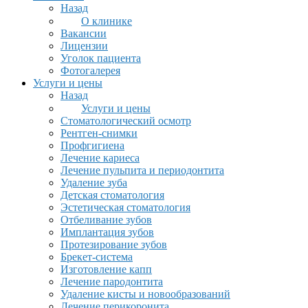
Назад
О клинике
Вакансии
Лицензии
Уголок пациента
Фотогалерея
Услуги и цены
Назад
Услуги и цены
Стоматологический осмотр
Рентген-снимки
Профгигиена
Лечение кариеса
Лечение пульпита и периодонтита
Удаление зуба
Детская стоматология
Эстетическая стоматология
Отбеливание зубов
Имплантация зубов
Протезирование зубов
Брекет-система
Изготовление капп
Лечение пародонтита
Удаление кисты и новообразований
Лечение перикоронита