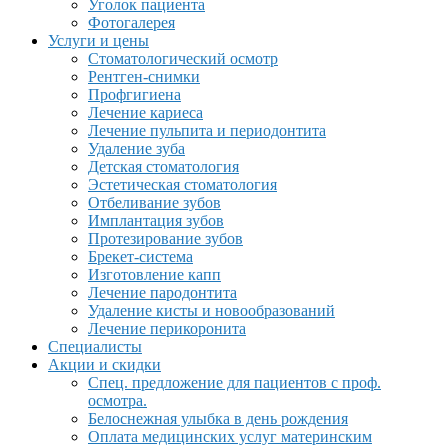
Уголок пациента
Фотогалерея
Услуги и цены
Стоматологический осмотр
Рентген-снимки
Профгигиена
Лечение кариеса
Лечение пульпита и периодонтита
Удаление зуба
Детская стоматология
Эстетическая стоматология
Отбеливание зубов
Имплантация зубов
Протезирование зубов
Брекет-система
Изготовление капп
Лечение пародонтита
Удаление кисты и новообразований
Лечение перикоронита
Специалисты
Акции и скидки
Спец. предложение для пациентов с проф.
осмотра.
Белоснежная улыбка в день рождения
Оплата медицинских услуг материнским