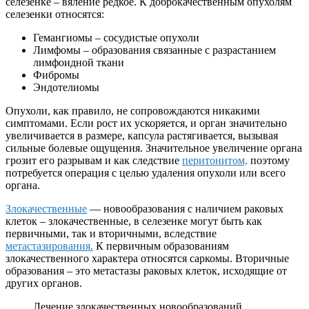
селезенке – вяление редкое. К доброкачественным опухолям
селезенки относятся:
Гемангиомы – сосудистые опухоли
Лимфомы – образования связанные с разрастанием
лимфоидной ткани
Фибромы
Эндотелиомы
Опухоли, как правило, не сопровождаются никакими
симптомами. Если рост их ускоряется, и орган значительно
увеличивается в размере, капсула растягивается, вызывая
сильные болевые ощущения. Значительное увеличение органа
грозит его разрывам и как следствие
перитонитом,
поэтому
потребуется операция с целью удаления опухоли или всего
органа.
Злокачественные
— новообразования с наличием раковых
клеток – злокачественные, в селезенке могут быть как
первичными, так и вторичными, вследствие
метастазирования.
К первичным образованиям
злокачественного характера относятся саркомы. Вторичные
образования – это метастазы раковых клеток, исходящие от
других органов.
Лечение злокачественных новообразований