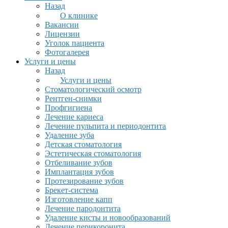
Назад
О клинике
Вакансии
Лицензии
Уголок пациента
Фотогалерея
Услуги и цены
Назад
Услуги и цены
Стоматологический осмотр
Рентген-снимки
Профгигиена
Лечение кариеса
Лечение пульпита и периодонтита
Удаление зуба
Детская стоматология
Эстетическая стоматология
Отбеливание зубов
Имплантация зубов
Протезирование зубов
Брекет-система
Изготовление капп
Лечение пародонтита
Удаление кисты и новообразований
Лечение перикоронита