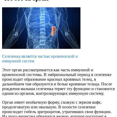
Селезенка является частью кровеносной и
иммунной систем
Этот орган рассматривается как часть иммунной и
кровеносной системы. В эмбриональный период в селезенке
происходит образование красных кровяных телец, в
дальнейшем там образуются и белые кровяные тельца. После
рождения малыша селезенка теряет эту функцию и становится
одним из органов, контролирующих иммунную систему.
Орган имеет необычную форму, схожую с зерном кофе,
продолговатую или овальную. В полости селезенки
происходит гибель эритроцитов, утративших свои функции.
Из этого вещества образуется железо, которое поступает в