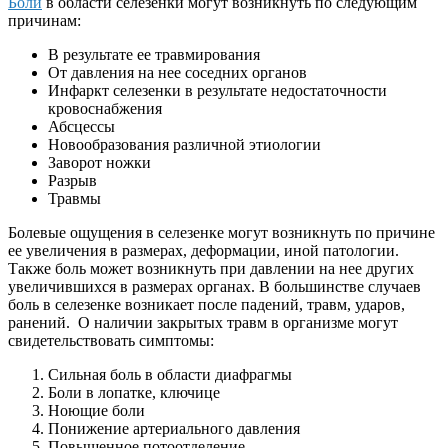
Боли
в области селезенки могут возникнуть по следующим
причинам:
В результате ее травмирования
От давления на нее соседних органов
Инфаркт селезенки в результате недостаточности
кровоснабжения
Абсцессы
Новообразования различной этиологии
Заворот ножки
Разрыв
Травмы
Болевые ощущения в селезенке могут возникнуть по причине
ее увеличения в размерах, деформации, иной патологии.
Также боль может возникнуть при давлении на нее других
увеличившихся в размерах органах. В большинстве случаев
боль в селезенке возникает после падений, травм, ударов,
ранений. О наличии закрытых травм в организме могут
свидетельствовать симптомы:
Сильная боль в области диафрагмы
Боли в лопатке, ключице
Ноющие боли
Понижение артериального давления
Повышенное потоотделение