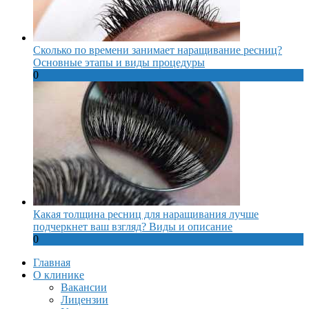
Сколько по времени занимает наращивание ресниц?
Основные этапы и виды процедуры
0
Какая толщина ресниц для наращивания лучше
подчеркнет ваш взгляд? Виды и описание
0
Главная
О клинике
Вакансии
Лицензии