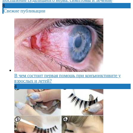
Воспаление седалищного нерва: симптомы и лечение
8
Свежие публикации
В чем состоит первая помощь при конъюнктивите у
взрослых и детей?
4