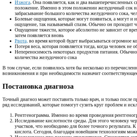
Изжога
. Она появляется, как и два вышеперечисленных с
положение. Именно в этом положении желудочный сок на
забрасывание большого количества желудочного сока, че
Болевые ощущения, которые могут появиться, а могут и н
ощущение, так называемый спазм. Обычно он проходит ч
Ощущение тяжести, которое абсолютно не зависит от вре
затем появляется вновь
Рвота,
во время которой будет выбрасываться огромное к
Потеря веса, которая появляется тогда, когда человек не
Непереносимость некоторых продуктов питания. Обычно с
количества желудочного сока
В том случае, если появилось хотя бы несколько из перечисле
возникновения и при необходимости назначит соответствующее
Постановка диагноза
Точный диагноз может поставить только врач, и только после п
ряд исследований, которые помогут сузить круг проблем и ис
Рентгенограмма. Именно во время проведения рентгеногр
Исследование кислотности среды. Для этого человеку чер
участков, что необходимо для более точного результата. 
кислота. Сегодня, благодаря новейшим технологиям можн