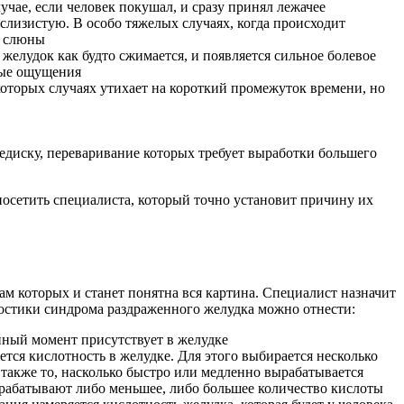
чае, если человек покушал, и сразу принял лежачее
лизистую. В особо тяжелых случаях, когда происходит
о слюны
желудок как будто сжимается, и появляется сильное болевое
ные ощущения
оторых случаях утихает на короткий промежуток времени, но
едиску, переваривание которых требует выработки большего
посетить специалиста, который точно установит причину их
ам которых и станет понятна вся картина. Специалист назначит
ностики синдрома раздраженного желудка можно отнести:
нный момент присутствует в желудке
тся кислотность в желудке. Для этого выбирается несколько
а также то, насколько быстро или медленно вырабатывается
ырабатывают либо меньшее, либо большее количество кислоты