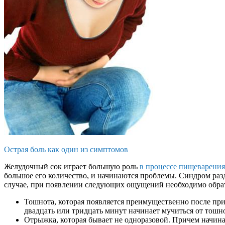
Острая боль как один из симптомов
Желудочный сок играет большую роль
в процессе пищеварения
большое его количество, и начинаются проблемы. Синдром раз
случае, при появлении следующих ощущений необходимо обрат
Тошнота, которая появляется преимущественно после прие
двадцать или тридцать минут начинает мучиться от тошно
Отрыжка, которая бывает не одноразовой. Причем начинае