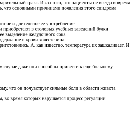
арительный тракт. Из-за того, что пациенты не всегда вовремя
ть, что основными причинами появления этого синдрома
янное и длительное ее употребление
и приобретают в столовых учебных заведений булки
ее выделение желудочного сока
содержание в крови холестерина
иготовились. А, как известно, температура их зашкаливает. И
ом случае даже они способны привести к еще большему
му, что он почувствует сильные боли в области живота
, во время которых нарушается процесс регуляции