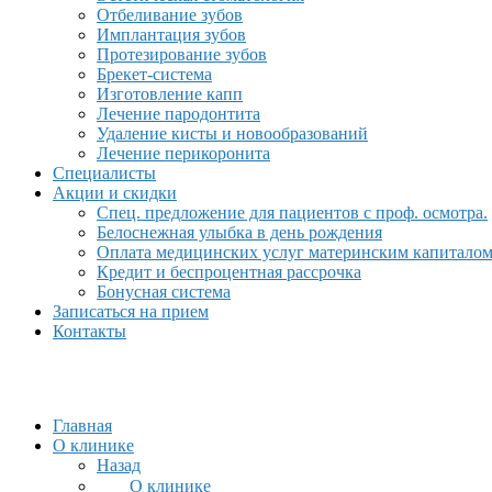
Отбеливание зубов
Имплантация зубов
Протезирование зубов
Брекет-система
Изготовление капп
Лечение пародонтита
Удаление кисты и новообразований
Лечение перикоронита
Специалисты
Акции и скидки
Спец. предложение для пациентов с проф. осмотра.
Белоснежная улыбка в день рождения
Оплата медицинских услуг материнским капитало
Кредит и беспроцентная рассрочка
Бонусная система
Записаться на прием
Контакты
Главная
О клинике
Назад
О клинике