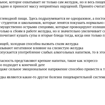
ое, которое охватывает не только сам желудок, но и весь пищев
 стадию и приносит массу неприятных ощущений. Принято счита
глеводной пищи. Здесь подразумевается не одноразовое, а посто
 студентов и школьников, которые ленятся покушать нормально 
еимущественно острыми специями, которые провоцируют излишн
лько к сбоям в работе желудка, но и значительно увеличивает 
читают кушать супы и вторые блюда тогда, когда они только пр
пищей, холодная способна вызвать спазм желудка
азывают негативное влияние на слизистую желудка
пускается употребление слабых алкогольных напитков, то в эт
асность представляют крепкие напитки, такие как эспрессо
о подходит к конечной дате
 даже сильное эмоциональное напряжение способно привести к то
дка являются какие-то другие болезни пищеварительной системы