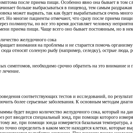
имптома после приема пищи. Особенно явно она бывает в том слу
чинает больше выбрасываться в пищевод, тем самым раздражая с
ловека может вырвать, так как будет вырабатываться очень мног
ет. Но многие пациенты отмечают, что сразу после приема пищи 
ерез полминуты, но все это время доставляет человеку неприят
мени приема пищи. Чаще всего оно бывает постоянным, но в нек
оличество желудочного сока
 обращает внимания на проблемы и не старается помочь организму
юда относят соленую рыбу (например, селедку), острые люда, р
нных симптомов, необходимо срочно обратить на это внимание и 
 лечение.
роведения соответствующих тестов и исследований, по результат
ключить более серьезные заболевания. К основным методам диаг
аммы будет видно количество желудочного сока, который на да
ез рот вводится специальный зонд, при помощи которого измеряе
К тому же, при помощи зонда измеряется базальная температура, 
о точно определить в каком месте находятся клетки, которые в