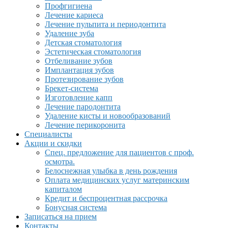
Профгигиена
Лечение кариеса
Лечение пульпита и периодонтита
Удаление зуба
Детская стоматология
Эстетическая стоматология
Отбеливание зубов
Имплантация зубов
Протезирование зубов
Брекет-система
Изготовление капп
Лечение пародонтита
Удаление кисты и новообразований
Лечение перикоронита
Специалисты
Акции и скидки
Спец. предложение для пациентов с проф.
осмотра.
Белоснежная улыбка в день рождения
Оплата медицинских услуг материнским
капиталом
Кредит и беспроцентная рассрочка
Бонусная система
Записаться на прием
Контакты