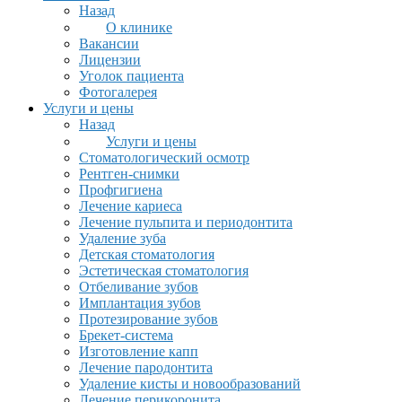
Назад
О клинике
Вакансии
Лицензии
Уголок пациента
Фотогалерея
Услуги и цены
Назад
Услуги и цены
Стоматологический осмотр
Рентген-снимки
Профгигиена
Лечение кариеса
Лечение пульпита и периодонтита
Удаление зуба
Детская стоматология
Эстетическая стоматология
Отбеливание зубов
Имплантация зубов
Протезирование зубов
Брекет-система
Изготовление капп
Лечение пародонтита
Удаление кисты и новообразований
Лечение перикоронита