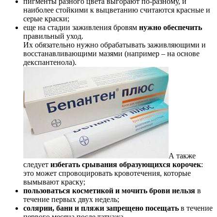
пигменты разного цвета выгорают по-разному, и
наиболее стойкими к выцветанию считаются красные и
серые краски;
еще на стадии заживления бровям
нужно обеспечить
правильный уход.
Их обязательно нужно обрабатывать заживляющими и
восстанавливающими мазями (например – на основе
декспантенола).
А также
следует
избегать срывания образующихся корочек
:
это может спровоцировать кровотечения, которые
вымывают краску;
пользоваться косметикой и мочить брови нельзя
в
течение первых двух недель;
солярии, бани и пляжи запрещено посещать
в течение
первого месяца после татуажа.