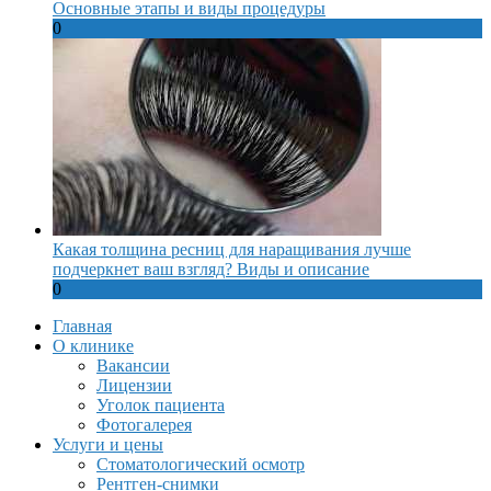
Основные этапы и виды процедуры
0
Какая толщина ресниц для наращивания лучше
подчеркнет ваш взгляд? Виды и описание
0
Главная
О клинике
Вакансии
Лицензии
Уголок пациента
Фотогалерея
Услуги и цены
Стоматологический осмотр
Рентген-снимки