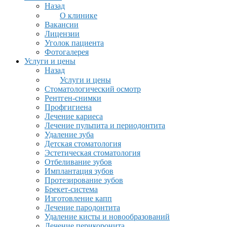
Назад
О клинике
Вакансии
Лицензии
Уголок пациента
Фотогалерея
Услуги и цены
Назад
Услуги и цены
Стоматологический осмотр
Рентген-снимки
Профгигиена
Лечение кариеса
Лечение пульпита и периодонтита
Удаление зуба
Детская стоматология
Эстетическая стоматология
Отбеливание зубов
Имплантация зубов
Протезирование зубов
Брекет-система
Изготовление капп
Лечение пародонтита
Удаление кисты и новообразований
Лечение перикоронита