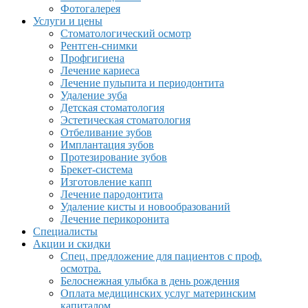
Фотогалерея
Услуги и цены
Стоматологический осмотр
Рентген-снимки
Профгигиена
Лечение кариеса
Лечение пульпита и периодонтита
Удаление зуба
Детская стоматология
Эстетическая стоматология
Отбеливание зубов
Имплантация зубов
Протезирование зубов
Брекет-система
Изготовление капп
Лечение пародонтита
Удаление кисты и новообразований
Лечение перикоронита
Специалисты
Акции и скидки
Спец. предложение для пациентов с проф.
осмотра.
Белоснежная улыбка в день рождения
Оплата медицинских услуг материнским
капиталом