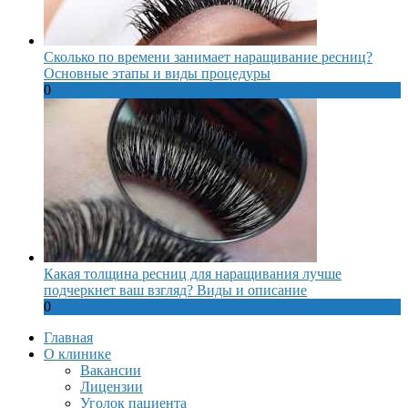
Сколько по времени занимает наращивание ресниц?
Основные этапы и виды процедуры
0
Какая толщина ресниц для наращивания лучше
подчеркнет ваш взгляд? Виды и описание
0
Главная
О клинике
Вакансии
Лицензии
Уголок пациента