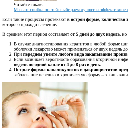
Читайте также:
Мазь от грибка ногтей: выбираем лучшее и эффективное 
Если такие процессы протекают
в острой форме, количество 
которого проходит лечение.
В среднем этот период составляет
от 5 дней до двух недель
, н
В случае диагностирования кератитов в любой форме ц
оболочки лекарство может применяться от двух недель до
При
переднем увеите любого вида закапывание произво
Если возникает вероятность образования вторичной инфек
недель по одной капле от 4 до 8 раз в день
.
Острые формы каналикулитов и дакриоциститов предп
заболевание перешло в хроническую форму – закапывания