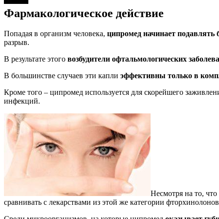
Фармакологическое действие
Попадая в организм человека,
ципромед начинает подавлять
разрыв.
В результате этого
возбудители офтальмологических заболев
В большинстве случаев эти капли
эффективны только в комп
Кроме того – ципромед используется для скорейшего заживле
инфекций.
Несмотря на то, чт
сравнивать с лекарствами из этой же категории фторхинолонов
Среди микроорганизмов, на которые ципромед
оказывает губи