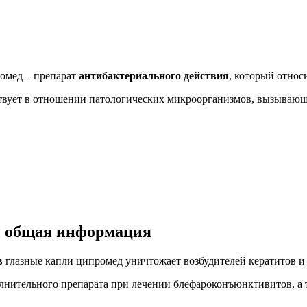
омед – препарат
антибактериального действия
, который относ
твует в отношении патологических микроорганизмов, вызывающи
и общая информация
в
глазные капли ципромед уничтожает возбудителей кератитов и
лнительного препарата при лечении блефароконъюнктивитов, а 