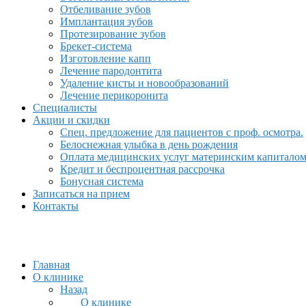
Отбеливание зубов
Имплантация зубов
Протезирование зубов
Брекет-система
Изготовление капп
Лечение пародонтита
Удаление кисты и новообразований
Лечение перикоронита
Специалисты
Акции и скидки
Спец. предложение для пациентов с проф. осмотра.
Белоснежная улыбка в день рождения
Оплата медицинских услуг материнским капитало
Кредит и беспроцентная рассрочка
Бонусная система
Записаться на прием
Контакты
Главная
О клинике
Назад
О клинике