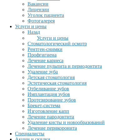
Вакансии
Лицензии
Уголок пациента
Фотогалерея
Услуги и цены
Назад
Услуги и цены
Стоматологический осмотр
Рентген-снимки
Профгигиена
Лечение кариеса
Лечение пульпита и периодонтита
Удаление зуба
Детская стоматология
Эстетическая стоматология
Отбеливание зубов
Имплантация зубов
Протезирование зубов
Брекет-система
Изготовление капп
Лечение пародонтита
Удаление кисты и новообразований
Лечение перикоронита
Специалисты
Акции и скидки