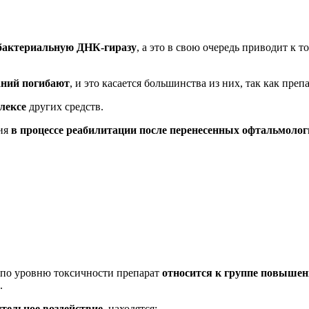
 бактериальную ДНК-гиразу
, а это в свою очередь приводит к 
аний погибают
, и это касается большинства из них, так как пре
лексе
других средств.
ния
в процессе реабилитации после перенесенных офтальмолог
о по уровню токсичности препарат
относится к группе повышен
.
тельное воздействие
, находятся: