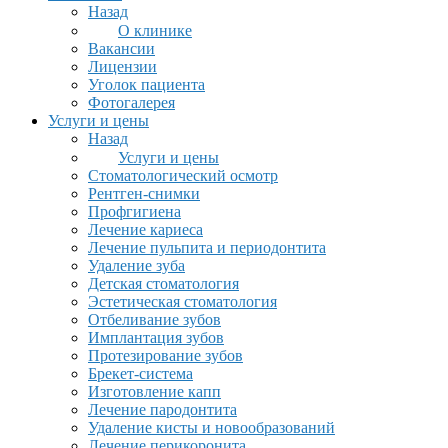
Назад
О клинике
Вакансии
Лицензии
Уголок пациента
Фотогалерея
Услуги и цены
Назад
Услуги и цены
Стоматологический осмотр
Рентген-снимки
Профгигиена
Лечение кариеса
Лечение пульпита и периодонтита
Удаление зуба
Детская стоматология
Эстетическая стоматология
Отбеливание зубов
Имплантация зубов
Протезирование зубов
Брекет-система
Изготовление капп
Лечение пародонтита
Удаление кисты и новообразований
Лечение перикоронита