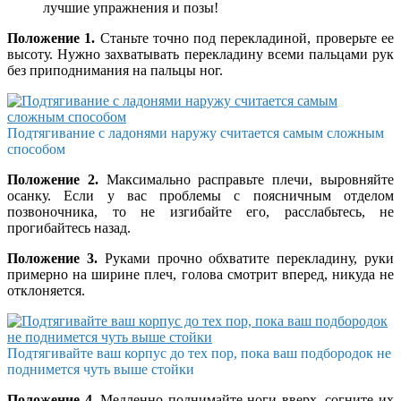
лучшие упражнения и позы!
Положение 1.
Станьте точно под перекладиной, проверьте ее
высоту. Нужно захватывать перекладину всеми пальцами рук
без приподнимания на пальцы ног.
Подтягивание с ладонями наружу считается самым сложным
способом
Положение 2.
Максимально расправьте плечи, выровняйте
осанку. Если у вас проблемы с поясничным отделом
позвоночника, то не изгибайте его, расслабьтесь, не
прогибайтесь назад.
Положение 3.
Руками прочно обхватите перекладину, руки
примерно на ширине плеч, голова смотрит вперед, никуда не
отклоняется.
Подтягивайте ваш корпус до теx пор, пока ваш подбородок не
поднимется чуть выше стойки
Положение 4.
Медленно поднимайте ноги вверх, согните их