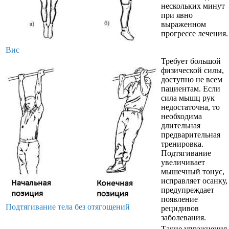
нескольких минут
при явно
выраженном
прогрессе лечения.
Вис
Требует большой
физической силы,
доступно не всем
пациентам. Если
сила мышц рук
недостаточна, то
необходима
длительная
предварительная
тренировка.
Подтягивание
увеличивает
мышечный тонус,
исправляет осанку,
предупреждает
появление
Подтягивание тела без отягощений
рецидивов
заболевания.
Такие упражнения