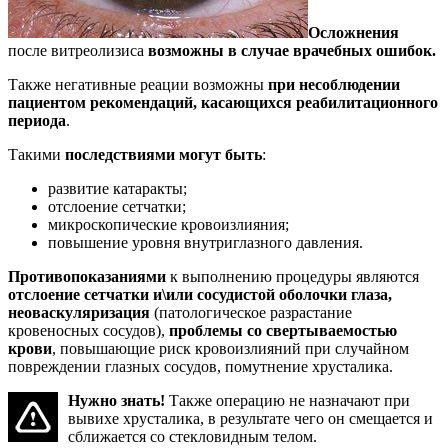
Осложнения
после витреолизиса
возможны в случае врачебных ошибок.
Также негативные реации возможны
при несоблюдении
пациентом рекомендаций, касающихся реабилитационного
периода
.
Такими
последствиями могут быть
:
развитие катаракты;
отслоение сетчатки;
микроскопические кровоизлияния;
повышение уровня внутриглазного давления.
Противопоказаниями
к выполнению процедуры являются
отслоение сетчатки и\или сосудистой оболочки глаза,
неоваскуляризация
(патологическое разрастание
кровеносных сосудов),
проблемы со свертываемостью
крови
, повышающие риск кровоизлияний при случайном
повреждении глазных сосудов, помутнение хрусталика.
Нужно знать!
Также операцию не назначают при
вывихе хрусталика, в результате чего он смещается и
сближается со стекловидным телом.