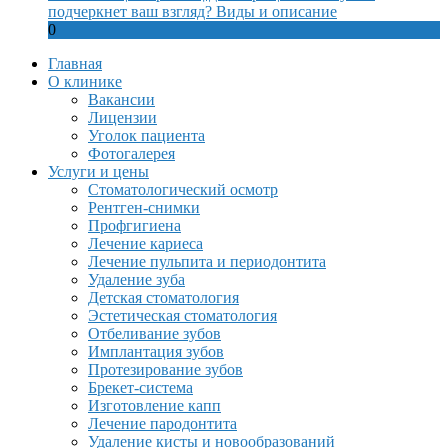
подчеркнет ваш взгляд? Виды и описание
0
Главная
О клинике
Вакансии
Лицензии
Уголок пациента
Фотогалерея
Услуги и цены
Стоматологический осмотр
Рентген-снимки
Профгигиена
Лечение кариеса
Лечение пульпита и периодонтита
Удаление зуба
Детская стоматология
Эстетическая стоматология
Отбеливание зубов
Имплантация зубов
Протезирование зубов
Брекет-система
Изготовление капп
Лечение пародонтита
Удаление кисты и новообразований