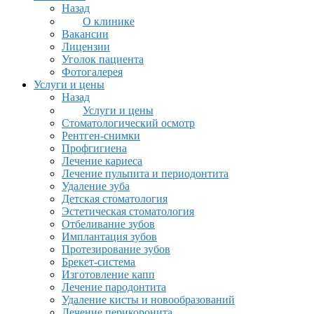
Назад
О клинике
Вакансии
Лицензии
Уголок пациента
Фотогалерея
Услуги и цены
Назад
Услуги и цены
Стоматологический осмотр
Рентген-снимки
Профгигиена
Лечение кариеса
Лечение пульпита и периодонтита
Удаление зуба
Детская стоматология
Эстетическая стоматология
Отбеливание зубов
Имплантация зубов
Протезирование зубов
Брекет-система
Изготовление капп
Лечение пародонтита
Удаление кисты и новообразований
Лечение перикоронита