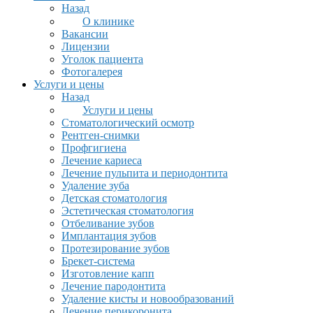
Назад
О клинике
Вакансии
Лицензии
Уголок пациента
Фотогалерея
Услуги и цены
Назад
Услуги и цены
Стоматологический осмотр
Рентген-снимки
Профгигиена
Лечение кариеса
Лечение пульпита и периодонтита
Удаление зуба
Детская стоматология
Эстетическая стоматология
Отбеливание зубов
Имплантация зубов
Протезирование зубов
Брекет-система
Изготовление капп
Лечение пародонтита
Удаление кисты и новообразований
Лечение перикоронита